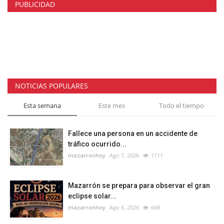
PUBLICIDAD
NOTICIAS POPULARES
Esta semana
Este mes
Todo el tiempo
Fallece una persona en un accidente de
tráfico ocurrido...
mazarronhoy
Ago 7, 2026
1111
Mazarrón se prepara para observar el gran
eclipse solar...
mazarronhoy
Ago 6, 2026
668