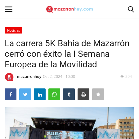
Noticias
Acceso
Registrarse
La carrera 5K Bahía de Mazarrón
cerró con éxito la I Semana
Inicio
Europea de la Movilidad
Contacto
mazarronhoy
Oct 2, 2024 - 10:08
294
Noticias
Mazarrón Hoy
Entrevistas
Reportajes