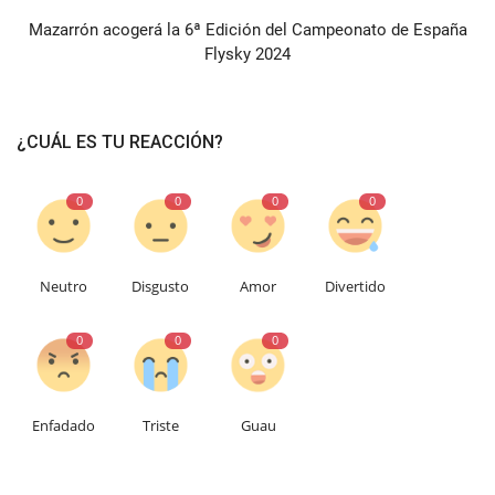
Mazarrón acogerá la 6ª Edición del Campeonato de España
Flysky 2024
¿CUÁL ES TU REACCIÓN?
0
0
0
0
Neutro
Disgusto
Amor
Divertido
0
0
0
Enfadado
Triste
Guau