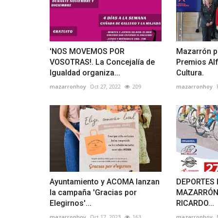
'NOS MOVEMOS POR
Mazarrón p
VOSOTRAS!. La Concejalía de
Premios Alf
Igualdad organiza...
Cultura.
mazarronhoy
Oct 27, 2022
209
mazarronhoy
Ayuntamiento y ACOMA lanzan
DEPORTES 
la campaña 'Gracias por
MAZARRÓN
Elegirnos'...
RICARDO...
mazarronhoy
Oct 17, 2023
163
mazarronhoy