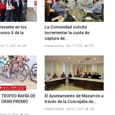
resente en los
La Comunidad solicita
onso X de la
incrementar la cuota de
captura de...
Feb 17, 2025
289
mazarronhoy
Mar 17, 2025
209
I TROFEO BAHÍA DE
El Ayuntamiento de Mazarrón a
 GRAN PREMIO
través de la Concejalía de...
mazarronhoy
Mayo 7, 2024
238
Mayo 27, 2023
247