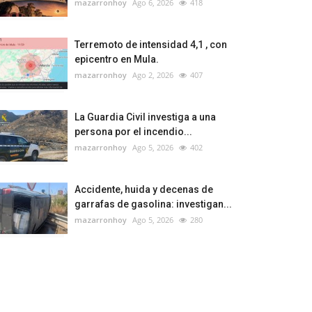
mazarronhoy
Ago 6, 2026
418
Terremoto de intensidad 4,1 , con
epicentro en Mula.
mazarronhoy
Ago 2, 2026
407
La Guardia Civil investiga a una
persona por el incendio...
mazarronhoy
Ago 5, 2026
402
Accidente, huida y decenas de
garrafas de gasolina: investigan...
mazarronhoy
Ago 5, 2026
280