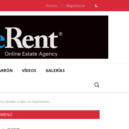
Acceso
/
Registrarse
ARRÓN
VÍDEOS
GALERÍAS
 ha llevado a cabo un importante...
MENÚ