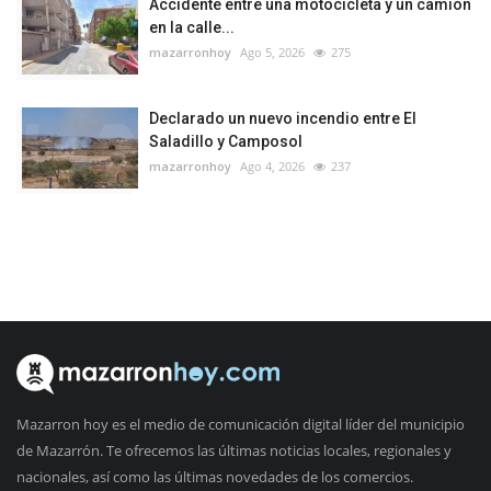
Accidente entre una motocicleta y un camión
en la calle...
mazarronhoy
Ago 5, 2026
275
Declarado un nuevo incendio entre El
Saladillo y Camposol
mazarronhoy
Ago 4, 2026
237
Mazarron hoy es el medio de comunicación digital líder del municipio
de Mazarrón. Te ofrecemos las últimas noticias locales, regionales y
nacionales, así como las últimas novedades de los comercios.