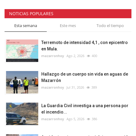
NOTICIAS POPULARES
Esta semana
Este mes
Todo el tiempo
Terremoto de intensidad 4,1 , con epicentro
en Mula.
mazarronhoy
Ago 2, 2026
400
Hallazgo de un cuerpo sin vida en aguas de
Mazarrón
mazarronhoy
Jul 31, 2026
389
La Guardia Civil investiga a una persona por
el incendio...
mazarronhoy
Ago 5, 2026
386