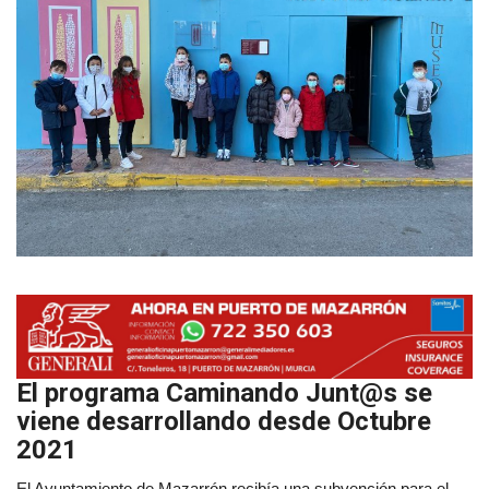
Empresas
Mapa de Mazarrón
Vídeos
Galerías
Contacto
Empresas
El programa Caminando Junt@s se
viene desarrollando desde Octubre
2021
El Ayuntamiento de Mazarrón recibía una subvención para el