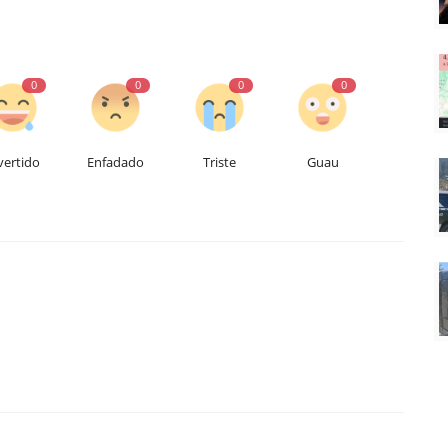
0
0
0
0
vertido
Enfadado
Triste
Guau