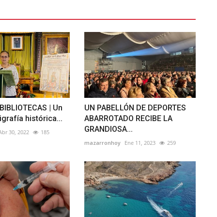
BIBLIOTECAS | Un
UN PABELLÓN DE DEPORTES
igrafía histórica...
ABARROTADO RECIBE LA
GRANDIOSA...
Abr 30, 2022
185
mazarronhoy
Ene 11, 2023
259