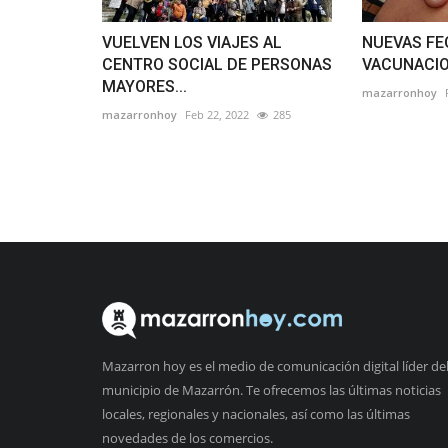
VUELVEN LOS VIAJES AL
NUEVAS FE
CENTRO SOCIAL DE PERSONAS
VACUNACI
MAYORES...
mazarronhoy
mazarronhoy
Feb 22, 2022
285
Mazarron hoy es el medio de comunicación digital líder de
municipio de Mazarrón. Te ofrecemos las últimas noticias
locales, regionales y nacionales, así como las últimas
novedades de los comercios.