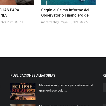
CHAS PARA
Según el último informe del
ONES
Observatorio Financiero de...
Feb 9, 2022
311
mazarronhoy
Mayo 15, 2024
222
PUBLICACIONES ALEATORIAS
R
Mazarrón se prepara para observar el
l
gran eclipse solar...