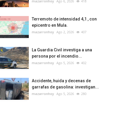
mazarronhoy
Ago 6, 2026
418
Terremoto de intensidad 4,1 , con
epicentro en Mula.
mazarronhoy
Ago 2, 2026
407
La Guardia Civil investiga a una
persona por el incendio...
mazarronhoy
Ago 5, 2026
402
Accidente, huida y decenas de
garrafas de gasolina: investigan...
mazarronhoy
Ago 5, 2026
280