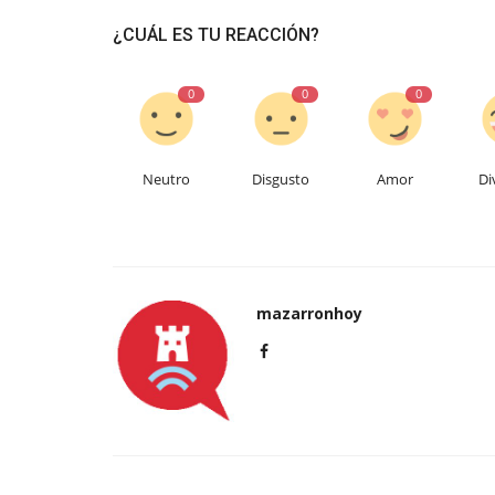
¿CUÁL ES TU REACCIÓN?
0
0
0
Neutro
Disgusto
Amor
Di
mazarronhoy