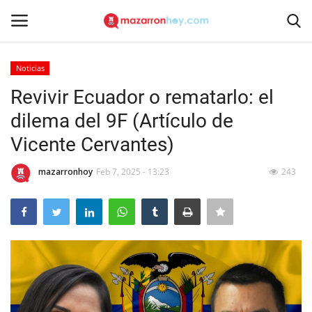
Noticias
Acceso
Registrarse
Revivir Ecuador o rematarlo: el
dilema del 9F (Artículo de
Inicio
Vicente Cervantes)
Contacto
mazarronhoy
Feb 7, 2025 - 13:23
243
Noticias
Mazarrón Hoy
Entrevistas
Reportajes