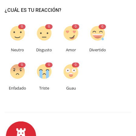
¿CUÁL ES TU REACCIÓN?
0
0
0
0
Neutro
Disgusto
Amor
Divertido
0
0
0
Enfadado
Triste
Guau