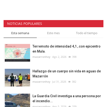
NOTICIAS POPULARES
Esta semana
Este mes
Todo el tiempo
Terremoto de intensidad 4,1 , con epicentro
en Mula.
mazarronhoy
Ago 2, 2026
398
Hallazgo de un cuerpo sin vida en aguas de
Mazarrón
mazarronhoy
Jul 31, 2026
382
La Guardia Civil investiga a una persona por
el incendio...
mazarronhoy
Ago 5, 2026
339