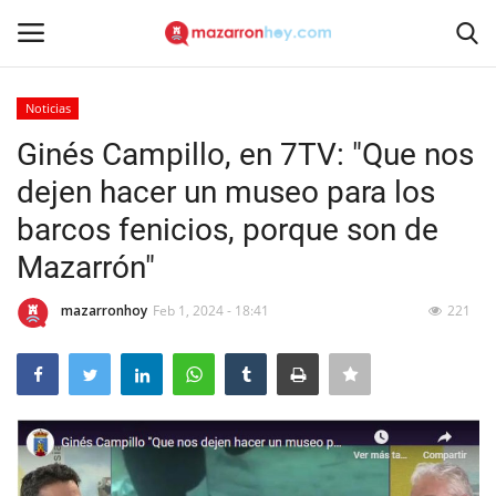
Noticias
Acceso
Registrarse
Ginés Campillo, en 7TV: "Que nos
dejen hacer un museo para los
Inicio
barcos fenicios, porque son de
Contacto
Mazarrón"
Noticias
mazarronhoy
Feb 1, 2024 - 18:41
221
Mazarrón Hoy
Entrevistas
Reportajes