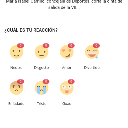
María Isabel Carrillo, concejala de Deportes, corta la cinta de
salida de la VII...
¿CUÁL ES TU REACCIÓN?
0
0
0
0
Neutro
Disgusto
Amor
Divertido
0
0
0
Enfadado
Triste
Guau