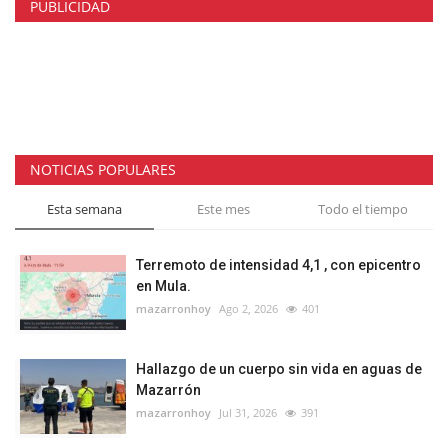
PUBLICIDAD
NOTICIAS POPULARES
Esta semana
Este mes
Todo el tiempo
Terremoto de intensidad 4,1 , con epicentro
en Mula.
mazarronhoy
Ago 2, 2026
401
Hallazgo de un cuerpo sin vida en aguas de
Mazarrón
mazarronhoy
Jul 31, 2026
391