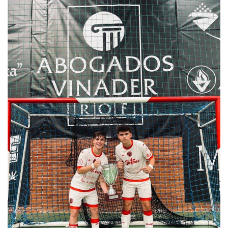
Empresas
Mapa de Mazarrón
Vídeos
Galerías
Contacto
Empresas