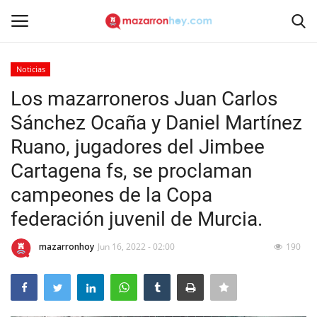
Noticias
Acceso
Registrarse
Los mazarroneros Juan Carlos
Sánchez Ocaña y Daniel Martínez
Inicio
Ruano, jugadores del Jimbee
Contacto
Cartagena fs, se proclaman
campeones de la Copa
Noticias
federación juvenil de Murcia.
Mazarrón Hoy
mazarronhoy
Jun 16, 2022 - 02:00
190
Entrevistas
Reportajes