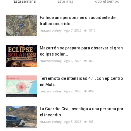
Esta semana
Este mes
Todo el tiempo
Fallece una persona en un accidente de
tráfico ocurrido...
mazarronhoy
Ago 7, 2026
1016
Mazarrón se prepara para observar el gran
eclipse solar...
mazarronhoy
Ago 6, 2026
462
Terremoto de intensidad 4,1 , con epicentro
en Mula.
mazarronhoy
Ago 2, 2026
409
La Guardia Civil investiga a una persona por
el incendio...
mazarronhoy
Ago 5, 2026
405