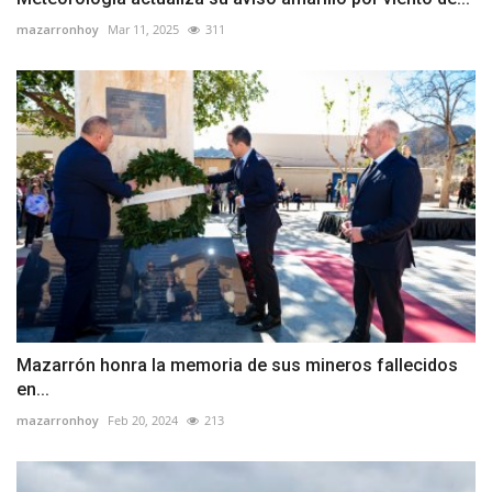
mazarronhoy
Mar 11, 2025
311
Mazarrón honra la memoria de sus mineros fallecidos
en...
mazarronhoy
Feb 20, 2024
213