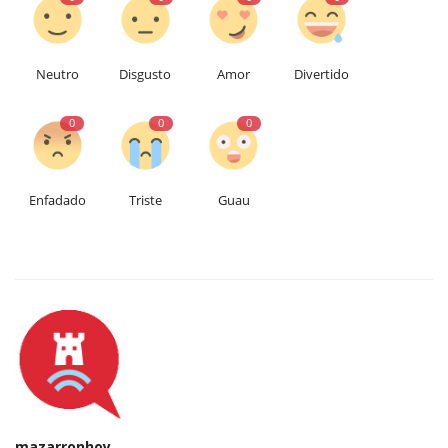
Neutro
Disgusto
Amor
Divertido
0
0
0
Enfadado
Triste
Guau
mazarronhoy