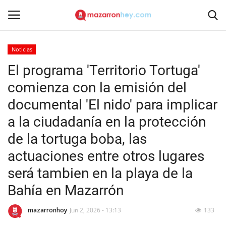
Noticias
Acceso
Registrarse
El programa 'Territorio Tortuga'
comienza con la emisión del
Inicio
documental 'El nido' para implicar
Contacto
a la ciudadanía en la protección
de la tortuga boba, las
Noticias
actuaciones entre otros lugares
Mazarrón Hoy
será tambien en la playa de la
Bahía en Mazarrón
Entrevistas
mazarronhoy
Jun 2, 2026 - 13:13
133
Reportajes