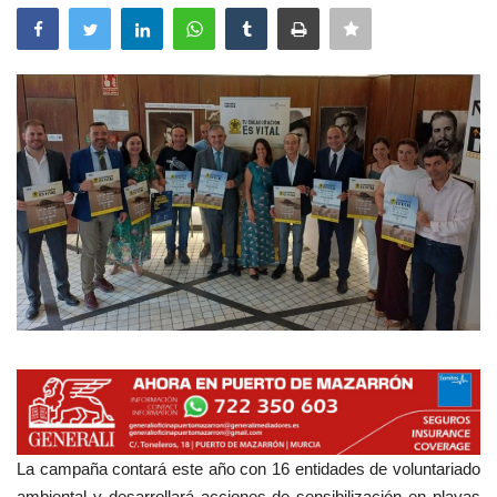
Empresas
Mapa de Mazarrón
Vídeos
Galerías
Contacto
Empresas
La campaña contará este año con 16 entidades de voluntariado
ambiental y desarrollará acciones de sensibilización en playas