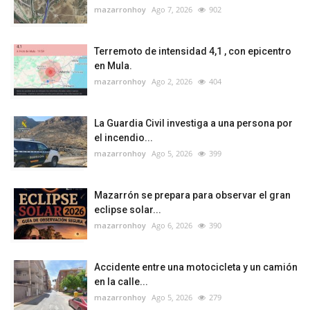
mazarronhoy
Ago 7, 2026
902
Terremoto de intensidad 4,1 , con epicentro
en Mula.
mazarronhoy
Ago 2, 2026
404
La Guardia Civil investiga a una persona por
el incendio...
mazarronhoy
Ago 5, 2026
399
Mazarrón se prepara para observar el gran
eclipse solar...
mazarronhoy
Ago 6, 2026
390
Accidente entre una motocicleta y un camión
en la calle...
mazarronhoy
Ago 5, 2026
279