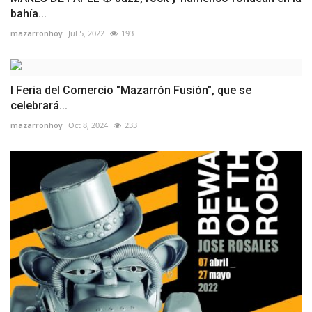
bahía...
mazarronhoy
Jul 5, 2022
193
I Feria del Comercio "Mazarrón Fusión", que se
celebrará...
mazarronhoy
Oct 8, 2024
233