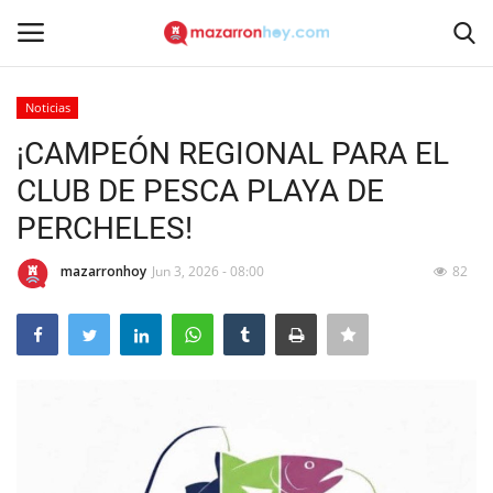
Noticias
Acceso
Registrarse
¡CAMPEÓN REGIONAL PARA EL
CLUB DE PESCA PLAYA DE
Inicio
PERCHELES!
Contacto
mazarronhoy
Jun 3, 2026 - 08:00
82
Noticias
Mazarrón Hoy
Entrevistas
Reportajes