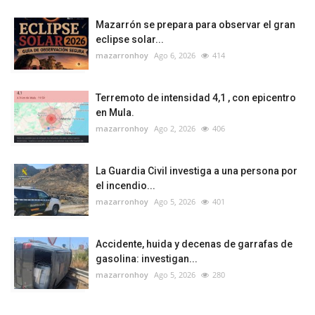
Mazarrón se prepara para observar el gran
eclipse solar...
mazarronhoy
Ago 6, 2026
414
Terremoto de intensidad 4,1 , con epicentro
en Mula.
mazarronhoy
Ago 2, 2026
406
La Guardia Civil investiga a una persona por
el incendio...
mazarronhoy
Ago 5, 2026
401
Accidente, huida y decenas de garrafas de
gasolina: investigan...
mazarronhoy
Ago 5, 2026
280