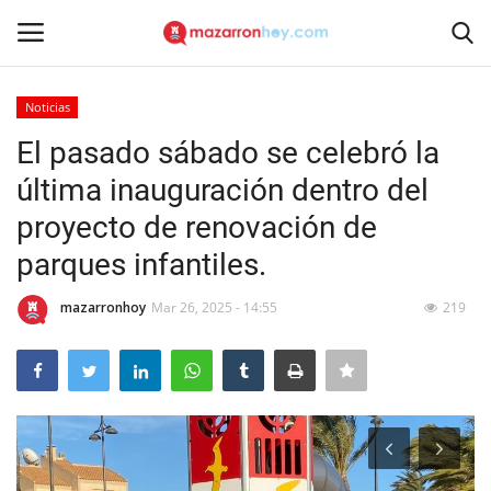
Noticias
Acceso
Registrarse
El pasado sábado se celebró la
última inauguración dentro del
Inicio
proyecto de renovación de
Contacto
parques infantiles.
Noticias
mazarronhoy
Mar 26, 2025 - 14:55
219
Mazarrón Hoy
Entrevistas
Reportajes