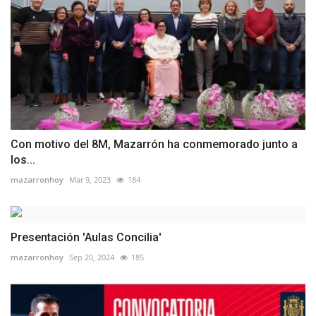
Con motivo del 8M, Mazarrón ha conmemorado junto a
los...
mazarronhoy
Mar 9, 2023
184
Presentación 'Aulas Concilia'
mazarronhoy
Sep 20, 2024
185