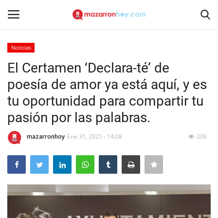
Noticias
Acceso
Registrarse
El Certamen ‘Declara-té’ de
poesía de amor ya está aquí, y es
Inicio
tu oportunidad para compartir tu
Contacto
pasión por las palabras.
Noticias
mazarronhoy
Ene 31, 2025 - 14:08
206
Mazarrón Hoy
Entrevistas
Reportajes