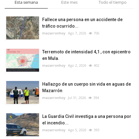
Esta semana
Este mes
Todo el tiempo
Fallece una persona en un accidente de
tráfico ocurrido...
mazarronhoy
Ago 7, 2026
706
Terremoto de intensidad 4,1 , con epicentro
en Mula.
mazarronhoy
Ago 2, 2026
402
Hallazgo de un cuerpo sin vida en aguas de
Mazarrón
mazarronhoy
Jul 31, 2026
394
La Guardia Civil investiga a una persona por
el incendio...
mazarronhoy
Ago 5, 2026
393