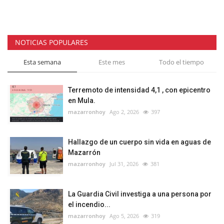
NOTICIAS POPULARES
Esta semana
Este mes
Todo el tiempo
Terremoto de intensidad 4,1 , con epicentro
en Mula.
mazarronhoy
Ago 2, 2026
397
Hallazgo de un cuerpo sin vida en aguas de
Mazarrón
mazarronhoy
Jul 31, 2026
381
La Guardia Civil investiga a una persona por
el incendio...
mazarronhoy
Ago 5, 2026
319