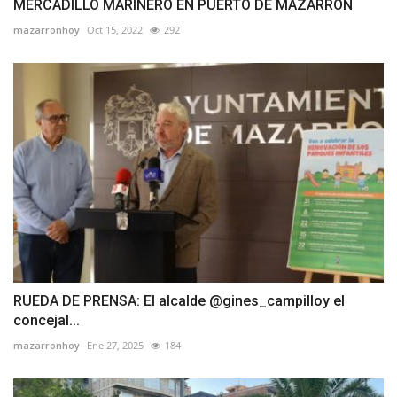
MERCADILLO MARINERO EN PUERTO DE MAZARRÓN
mazarronhoy
Oct 15, 2022
292
RUEDA DE PRENSA: El alcalde @gines_campilloy el
concejal...
mazarronhoy
Ene 27, 2025
184