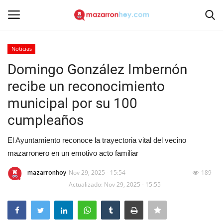
Noticias
Acceso
Registrarse
Domingo González Imbernón
recibe un reconocimiento
Inicio
municipal por su 100
Contacto
cumpleaños
Noticias
El Ayuntamiento reconoce la trayectoria vital del vecino
mazarronero en un emotivo acto familiar
Mazarrón Hoy
mazarronhoy
Nov 29, 2025 - 15:54
189
Actualizado: Nov 29, 2025 - 15:55
Entrevistas
Reportajes