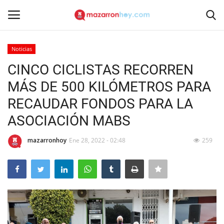
Noticias
Acceso
Registrarse
CINCO CICLISTAS RECORREN
MÁS DE 500 KILÓMETROS PARA
Inicio
RECAUDAR FONDOS PARA LA
Contacto
ASOCIACIÓN MABS
Noticias
mazarronhoy
Ene 28, 2022 - 02:48
259
Mazarrón Hoy
Entrevistas
Reportajes