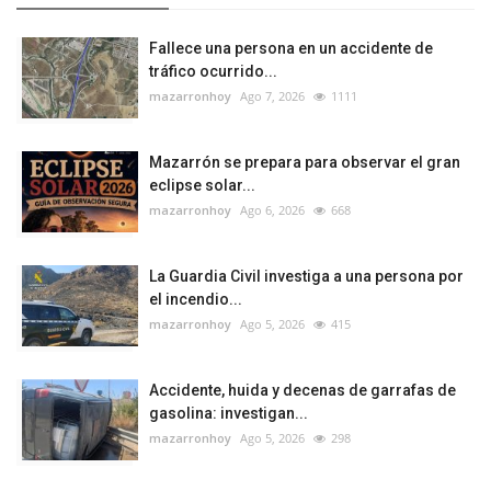
Fallece una persona en un accidente de
tráfico ocurrido...
mazarronhoy
Ago 7, 2026
1111
Mazarrón se prepara para observar el gran
eclipse solar...
mazarronhoy
Ago 6, 2026
668
La Guardia Civil investiga a una persona por
el incendio...
mazarronhoy
Ago 5, 2026
415
Accidente, huida y decenas de garrafas de
gasolina: investigan...
mazarronhoy
Ago 5, 2026
298