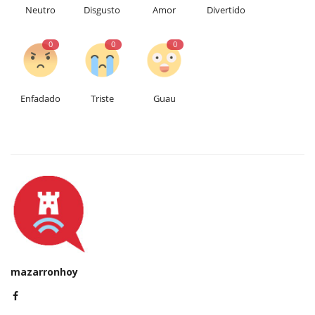
Neutro
Disgusto
Amor
Divertido
0
0
0
Enfadado
Triste
Guau
mazarronhoy