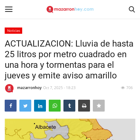
Noticias
Acceso
Registrarse
ACTUALIZACION: Lluvia de hasta
25 litros por metro cuadrado en
Inicio
una hora y tormentas para el
Contacto
jueves y emite aviso amarillo
Noticias
mazarronhoy
Oct 7, 2025 - 18:23
706
Mazarrón Hoy
Entrevistas
Reportajes