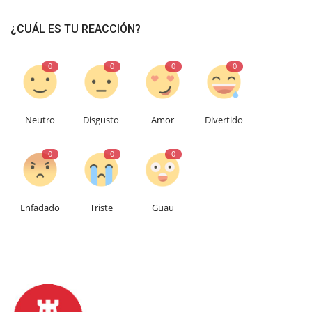
¿CUÁL ES TU REACCIÓN?
0
0
0
0
Neutro
Disgusto
Amor
Divertido
0
0
0
Enfadado
Triste
Guau