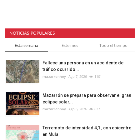
NOTICIAS POPULARES
Esta semana
Este mes
Todo el tiempo
Fallece una persona en un accidente de
tráfico ocurrido...
mazarronhoy
Ago 7, 2026
1101
Mazarrón se prepara para observar el gran
eclipse solar...
mazarronhoy
Ago 6, 2026
627
Terremoto de intensidad 4,1 , con epicentro
en Mula.