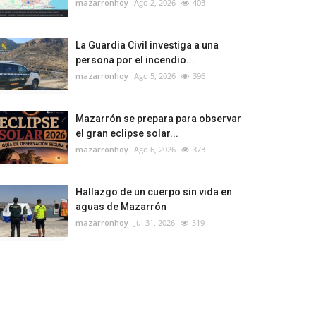
mazarronhoy
Ago 2, 2026
403
La Guardia Civil investiga a una
persona por el incendio...
mazarronhoy
Ago 5, 2026
396
Mazarrón se prepara para observar
el gran eclipse solar...
mazarronhoy
Ago 6, 2026
373
Hallazgo de un cuerpo sin vida en
aguas de Mazarrón
mazarronhoy
Jul 31, 2026
319