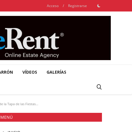
Acceso
/
Registrarse
ARRÓN
VÍDEOS
GALERÍAS
 la Tapa de las Fiestas...
MENÚ