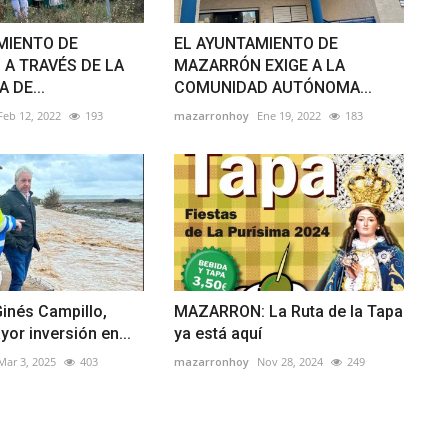
MIENTO DE
EL AYUNTAMIENTO DE
A TRAVÉS DE LA
MAZARRÓN EXIGE A LA
 DE...
COMUNIDAD AUTÓNOMA...
Feb 12, 2022
193
mazarronhoy
Ene 19, 2022
183
Ginés Campillo,
MAZARRON: La Ruta de la Tapa
or inversión en...
ya está aquí
Mar 3, 2025
403
mazarronhoy
Nov 28, 2024
249