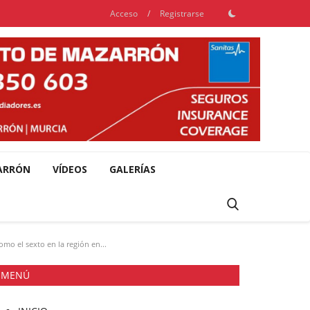
Acceso
/
Registrarse
ARRÓN
VÍDEOS
GALERÍAS
mo el sexto en la región en...
MENÚ