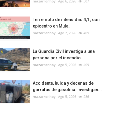
mazarronhoy
Ago 6, 2026
507
Terremoto de intensidad 4,1 , con
epicentro en Mula.
mazarronhoy
Ago 2, 2026
409
La Guardia Civil investiga a una
persona por el incendio...
mazarronhoy
Ago 5, 2026
409
Accidente, huida y decenas de
garrafas de gasolina: investigan...
mazarronhoy
Ago 5, 2026
286