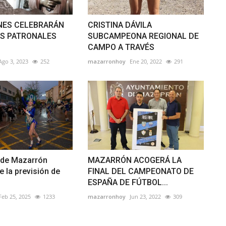
NES CELEBRARÁN
CRISTINA DÁVILA
AS PATRONALES
SUBCAMPEONA REGIONAL DE
CAMPO A TRAVÉS
Ago 3, 2023
252
mazarronhoy
Ene 20, 2022
291
l de Mazarrón
MAZARRÓN ACOGERÁ LA
e la previsión de
FINAL DEL CAMPEONATO DE
ESPAÑA DE FÚTBOL...
Feb 25, 2025
1233
mazarronhoy
Jun 23, 2022
309