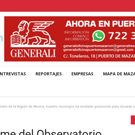
NTREVISTAS
REPORTAJES
EMPRESAS
MAPA DE MAZ
iero de la Región de Murcia, nuestro municipio ha escalado posiciones para situarse co
rme del Observatorio