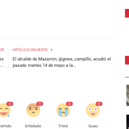
OR
ARTÍCULO SIGUIENTE
es
El alcalde de Mazarrón, @gines_campillo, acudió el
..
pasado martes 14 de mayo a la...
0
0
0
0
vertido
Enfadado
Triste
Guau