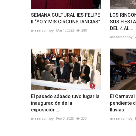
SEMANA CULTURAL IES FELIPE
LOS RINCO
II “YO Y MIS CIRCUNSTANCIAS”
SUS FIEST
DEL 4 AL...
mazarronhoy
Mar 1, 2022
280
mazarronhoy
El pasado sábado tuvo lugar la
El Carnava
inauguración de la
pendiente d
exposición...
lluvias
mazarronhoy
Feb 3, 2025
233
mazarronhoy