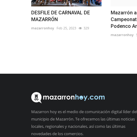
DESFILE DE CARNAVAL DE
Mazarrón a
MAZARRÓN
Campeonat
Podenco And
mazarronhoy
Feb 25, 2023
329
mazarronhoy
Mazarron hoy es el medio de comunicación digital líder de
municipio de Mazarrón. Te ofrecemos las últimas noticias
locales, regionales y nacionales, así como las últimas
novedades de los comercios.