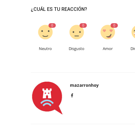
¿CUÁL ES TU REACCIÓN?
0
0
0
Neutro
Disgusto
Amor
Di
mazarronhoy