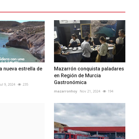
a nueva estrella de
Mazarrón conquista paladares
en Región de Murcia
Gastronómica
Jul 9, 2024
235
mazarronhoy
Nov 21, 2024
194