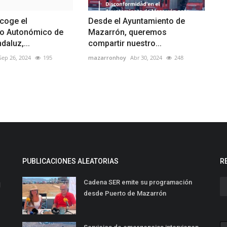
coge el
Desde el Ayuntamiento de
o Autonómico de
Mazarrón, queremos
aluz,...
compartir nuestro...
Sep 26, 2024
195
mazarronhoy
Abr 30, 2024
248
PUBLICACIONES ALEATORIAS
R
Cadena SER emite su programación
l
desde Puerto de Mazarrón