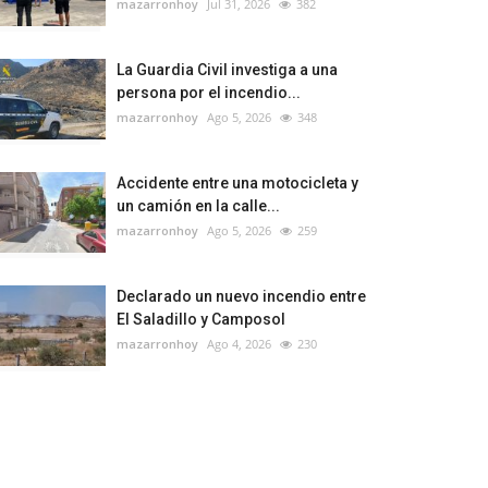
mazarronhoy
Jul 31, 2026
382
La Guardia Civil investiga a una
persona por el incendio...
mazarronhoy
Ago 5, 2026
348
Accidente entre una motocicleta y
un camión en la calle...
mazarronhoy
Ago 5, 2026
259
Declarado un nuevo incendio entre
El Saladillo y Camposol
mazarronhoy
Ago 4, 2026
230