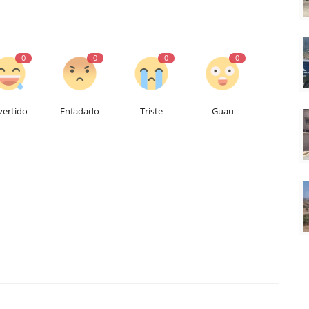
0
0
0
0
vertido
Enfadado
Triste
Guau