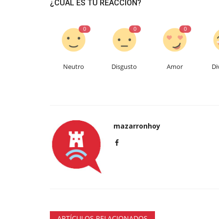
¿CUÁL ES TU REACCIÓN?
0
0
0
Neutro
Disgusto
Amor
Di
mazarronhoy
ARTÍCULOS RELACIONADOS