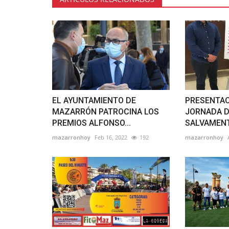
EL AYUNTAMIENTO DE
PRESENTACI
MAZARRÓN PATROCINA LOS
JORNADA D
PREMIOS ALFONSO...
SALVAMENTO
mazarronhoy
Feb 16, 2022
192
mazarronhoy