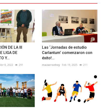
ÓN DE LA III
Las ‘Jornadas de estudio
E LIGA DE
Carlantum’ comenzaron con
 Y...
éxito!...
Abr 8, 2022
291
mazarronhoy
Feb 19, 2025
211