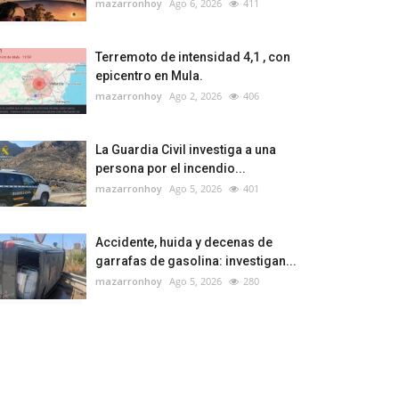
mazarronhoy
Ago 6, 2026
411
Terremoto de intensidad 4,1 , con
epicentro en Mula.
mazarronhoy
Ago 2, 2026
406
La Guardia Civil investiga a una
persona por el incendio...
mazarronhoy
Ago 5, 2026
401
Accidente, huida y decenas de
garrafas de gasolina: investigan...
mazarronhoy
Ago 5, 2026
280