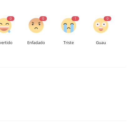
0
0
1
0
vertido
Enfadado
Triste
Guau