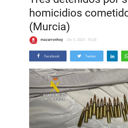
homicidios cometid
(Murcia)
mazarronhoy
Dic 5, 2025 - 10:26
Facebook
Twitter