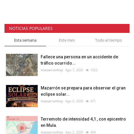
NOTICIAS POPULARES
Esta semana
Este mes
Todo el tiempo
Fallece una persona en un accidente de
tráfico ocurrido...
mazarronhoy
Ago 7, 2026
1022
Mazarrón se prepara para observar el gran
eclipse solar...
mazarronhoy
Ago 6, 2026
471
Terremoto de intensidad 4,1 , con epicentro
en Mula.
mazarronhoy
Ago 2, 2026
409