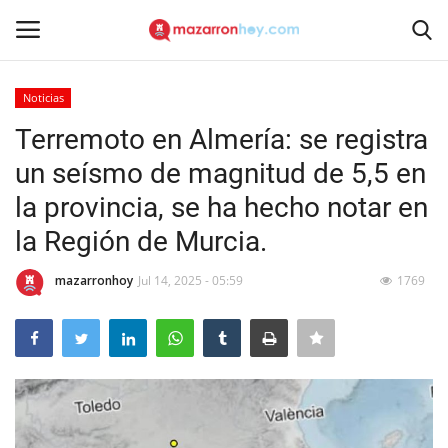
Noticias
Acceso
Registrarse
Terremoto en Almería: se registra
un seísmo de magnitud de 5,5 en
Inicio
la provincia, se ha hecho notar en
Contacto
la Región de Murcia.
Noticias
mazarronhoy
Jul 14, 2025 - 05:59
1769
Mazarrón Hoy
Entrevistas
Reportajes