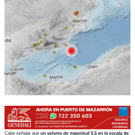
Empresas
Mapa de Mazarrón
Vídeos
Galerías
Contacto
Empresas
Cabe señalar que
un seísmo de magnitud 5,5 en la escala de