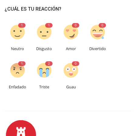
¿CUÁL ES TU REACCIÓN?
1
1
0
0
Neutro
Disgusto
Amor
Divertido
1
2
0
Enfadado
Triste
Guau