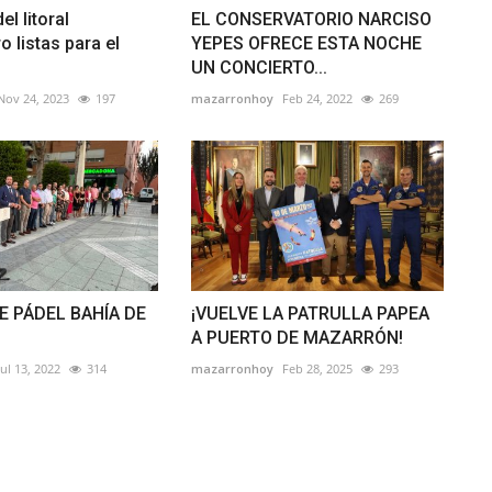
l litoral
EL CONSERVATORIO NARCISO
 listas para el
YEPES OFRECE ESTA NOCHE
UN CONCIERTO...
Nov 24, 2023
197
mazarronhoy
Feb 24, 2022
269
E PÁDEL BAHÍA DE
¡VUELVE LA PATRULLA PAPEA
N
A PUERTO DE MAZARRÓN!
Jul 13, 2022
314
mazarronhoy
Feb 28, 2025
293