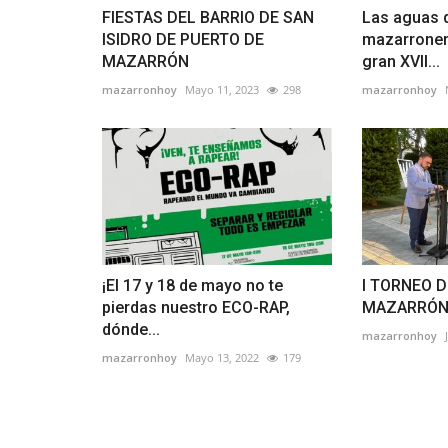
FIESTAS DEL BARRIO DE SAN
Las aguas de
ISIDRO DE PUERTO DE
mazarronero
MAZARRÓN
gran XVII...
mazarronhoy
Mayo 11, 2023
298
mazarronhoy
¡El 17 y 18 de mayo no te
I TORNEO D
pierdas nuestro ECO-RAP,
MAZARRÓ
dónde...
mazarronhoy
mazarronhoy
Mayo 13, 2022
179