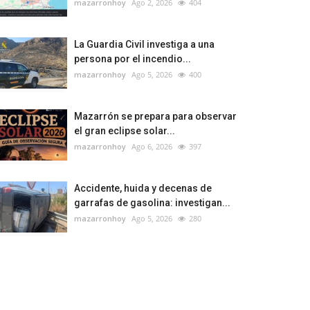
mazarronhoy
Ago 2, 2026
404
La Guardia Civil investiga a una
persona por el incendio...
mazarronhoy
Ago 5, 2026
400
Mazarrón se prepara para observar
el gran eclipse solar...
mazarronhoy
Ago 6, 2026
397
Accidente, huida y decenas de
garrafas de gasolina: investigan...
mazarronhoy
Ago 5, 2026
280