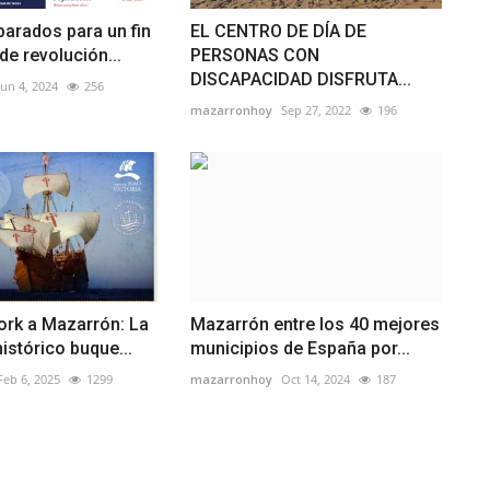
parados para un fin
EL CENTRO DE DÍA DE
e revolución...
PERSONAS CON
DISCAPACIDAD DISFRUTA...
Jun 4, 2024
256
mazarronhoy
Sep 27, 2022
196
ork a Mazarrón: La
Mazarrón entre los 40 mejores
histórico buque...
municipios de España por...
Feb 6, 2025
1299
mazarronhoy
Oct 14, 2024
187