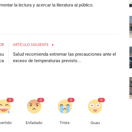
tar la lectura y acercar la literatura al público.
OR
ARTÍCULO SIGUIENTE
su
Salud recomienda extremar las precauciones ante el
ca
exceso de temperaturas previsto...
0
0
0
0
vertido
Enfadado
Triste
Guau