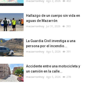
mazarronhoy
Ago 2, 2026
402
Hallazgo de un cuerpo sin vida en
aguas de Mazarrón
mazarronhoy
Jul 31, 2026
393
La Guardia Civil investiga a una
persona por el incendio...
mazarronhoy
Ago 5, 2026
391
Accidente entre una motocicleta y
un camión en la calle...
mazarronhoy
Ago 5, 2026
278