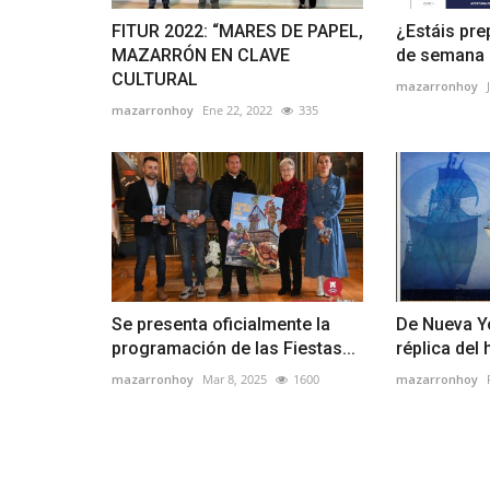
FITUR 2022: “MARES DE PAPEL,
¿Estáis pre
MAZARRÓN EN CLAVE
de semana d
CULTURAL
mazarronhoy
mazarronhoy
Ene 22, 2022
335
Se presenta oficialmente la
De Nueva Y
programación de las Fiestas...
réplica del 
mazarronhoy
Mar 8, 2025
1600
mazarronhoy