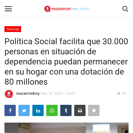
Noticias
Acceso
Registrarse
Política Social facilita que 30.000
personas en situación de
Inicio
dependencia puedan permanecer
Contacto
en su hogar con una dotación de
80 millones
Noticias
mazarronhoy
Nov 10, 2025 - 12:43
97
Mazarrón Hoy
Entrevistas
Reportajes