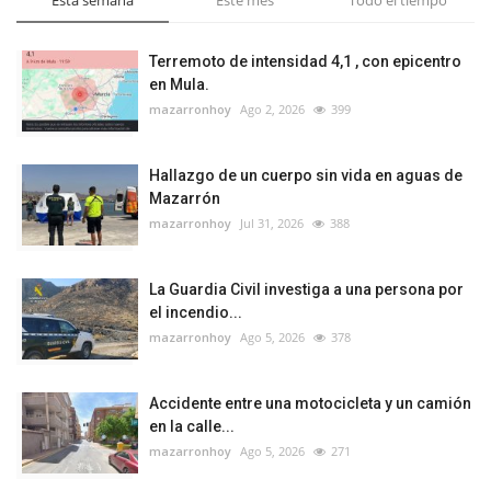
Terremoto de intensidad 4,1 , con epicentro
en Mula.
mazarronhoy
Ago 2, 2026
399
Hallazgo de un cuerpo sin vida en aguas de
Mazarrón
mazarronhoy
Jul 31, 2026
388
La Guardia Civil investiga a una persona por
el incendio...
mazarronhoy
Ago 5, 2026
378
Accidente entre una motocicleta y un camión
en la calle...
mazarronhoy
Ago 5, 2026
271