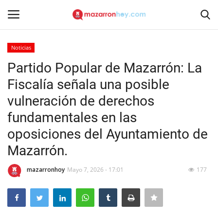
Noticias
Acceso
Registrarse
Partido Popular de Mazarrón: La
Fiscalía señala una posible
Inicio
vulneración de derechos
Contacto
fundamentales en las
oposiciones del Ayuntamiento de
Noticias
Mazarrón.
Mazarrón Hoy
mazarronhoy
Mayo 7, 2026 - 17:01
177
Entrevistas
Reportajes