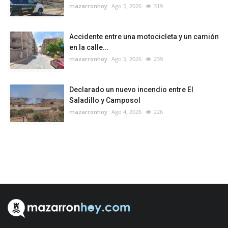
mazarronhoy
Ago 5, 2026
319
Accidente entre una motocicleta y un camión
en la calle...
mazarronhoy
Ago 5, 2026
239
Declarado un nuevo incendio entre El
Saladillo y Camposol
mazarronhoy
Ago 4, 2026
226