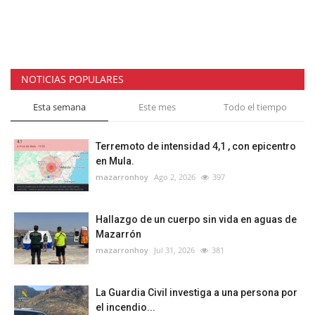
NOTICIAS POPULARES
Esta semana
Este mes
Todo el tiempo
Terremoto de intensidad 4,1 , con epicentro
en Mula.
mazarronhoy
Ago 2, 2026
397
Hallazgo de un cuerpo sin vida en aguas de
Mazarrón
mazarronhoy
Jul 31, 2026
381
La Guardia Civil investiga a una persona por
el incendio...