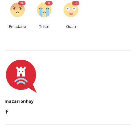
0
0
0
Enfadado
Triste
Guau
mazarronhoy