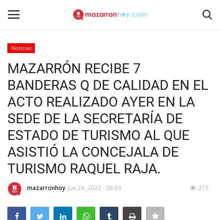
Noticias
Acceso
Registrarse
MAZARRÓN RECIBE 7
BANDERAS Q DE CALIDAD EN EL
Inicio
ACTO REALIZADO AYER EN LA
Contacto
SEDE DE LA SECRETARÍA DE
ESTADO DE TURISMO AL QUE
Noticias
ASISTIÓ LA CONCEJALA DE
Mazarrón Hoy
TURISMO RAQUEL RAJA.
Entrevistas
mazarronhoy
Jun 24, 2022 - 08:05
215
Reportajes