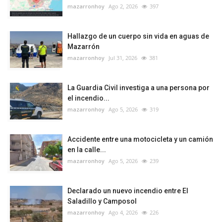
mazarronhoy
Ago 2, 2026
397
Hallazgo de un cuerpo sin vida en aguas de
Mazarrón
mazarronhoy
Jul 31, 2026
381
La Guardia Civil investiga a una persona por
el incendio...
mazarronhoy
Ago 5, 2026
319
Accidente entre una motocicleta y un camión
en la calle...
mazarronhoy
Ago 5, 2026
239
Declarado un nuevo incendio entre El
Saladillo y Camposol
mazarronhoy
Ago 4, 2026
226