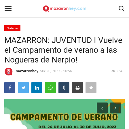
Noticias
Acceso
Registrarse
MAZARRON: JUVENTUD I Vuelve
el Campamento de verano a las
Inicio
Nogueras de Nerpio!
Contacto
mazarronhoy
Abr 20, 2023 - 16:56
254
Noticias
Mazarrón Hoy
Entrevistas
Reportajes