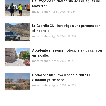
Hallazgo de un cuerpo sin vida en aguas de
Mazarrón
mazarronhoy
Jul 31, 2026
384
La Guardia Civil investiga a una persona por
el incendio...
mazarronhoy
Ago 5, 2026
368
Accidente entre una motocicleta y un camión
en la calle...
mazarronhoy
Ago 5, 2026
267
Declarado un nuevo incendio entre El
Saladillo y Camposol
mazarronhoy
Ago 4, 2026
233