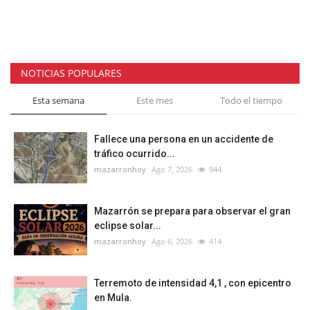
NOTICIAS POPULARES
Esta semana
Este mes
Todo el tiempo
Fallece una persona en un accidente de
tráfico ocurrido...
mazarronhoy
Ago 7, 2026
944
Mazarrón se prepara para observar el gran
eclipse solar...
mazarronhoy
Ago 6, 2026
414
Terremoto de intensidad 4,1 , con epicentro
en Mula.