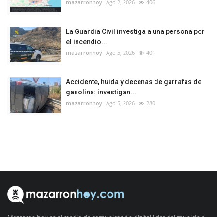
mazarronhoy
Ago 2, 2026
406
La Guardia Civil investiga a una persona por
el incendio...
mazarronhoy
Ago 5, 2026
401
Accidente, huida y decenas de garrafas de
gasolina: investigan...
mazarronhoy
Ago 5, 2026
280
Mazarron hoy es el medio de comunicación digital líder del municipio