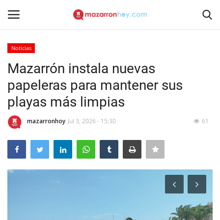
Noticias
Acceso
Registrarse
Mazarrón instala nuevas
papeleras para mantener sus
Inicio
playas más limpias
Contacto
mazarronhoy
Jul 3, 2026 - 15:30
61
Noticias
Mazarrón Hoy
Entrevistas
Reportajes