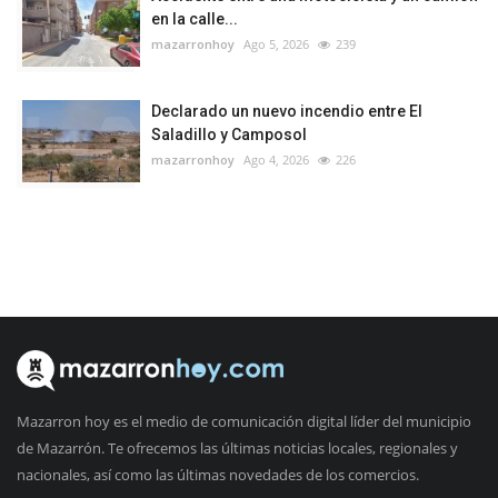
en la calle...
mazarronhoy
Ago 5, 2026
239
Declarado un nuevo incendio entre El
Saladillo y Camposol
mazarronhoy
Ago 4, 2026
226
Mazarron hoy es el medio de comunicación digital líder del municipio
de Mazarrón. Te ofrecemos las últimas noticias locales, regionales y
nacionales, así como las últimas novedades de los comercios.