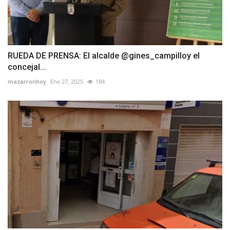
RUEDA DE PRENSA: El alcalde @gines_campilloy el
concejal...
mazarronhoy
Ene 27, 2025
184