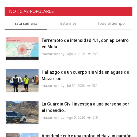
NOTICIAS POPULARES
Esta semana
Este mes
Todo el tiempo
Terremoto de intensidad 4,1 , con epicentro
en Mula.
mazarronhoy
Ago 2, 2026
397
Hallazgo de un cuerpo sin vida en aguas de
Mazarrón
mazarronhoy
Jul 31, 2026
381
La Guardia Civil investiga a una persona por
el incendio...
mazarronhoy
Ago 5, 2026
319
Accidente entre una motocicleta y un camión