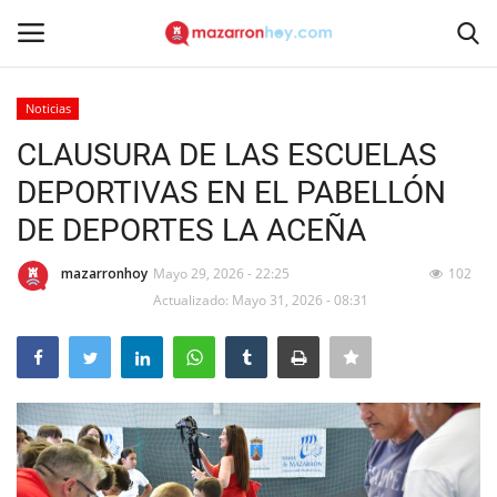
Noticias
Acceso
Registrarse
CLAUSURA DE LAS ESCUELAS
DEPORTIVAS EN EL PABELLÓN
Inicio
DE DEPORTES LA ACEÑA
Contacto
mazarronhoy
Mayo 29, 2026 - 22:25
102
Actualizado: Mayo 31, 2026 - 08:31
Noticias
Mazarrón Hoy
Entrevistas
Reportajes