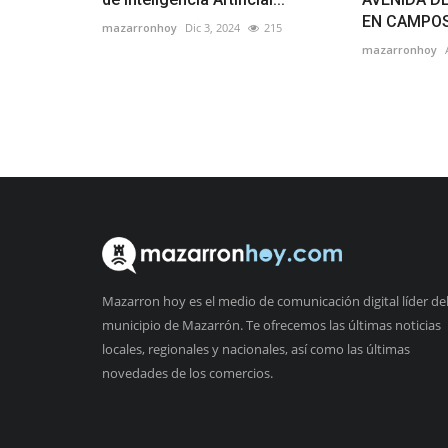
EN CAMPO
mazarronhoy
Dic 3, 2024
215
mazarronhoy
Mazarron hoy es el medio de comunicación digital líder de
municipio de Mazarrón. Te ofrecemos las últimas noticias
locales, regionales y nacionales, así como las últimas
novedades de los comercios.