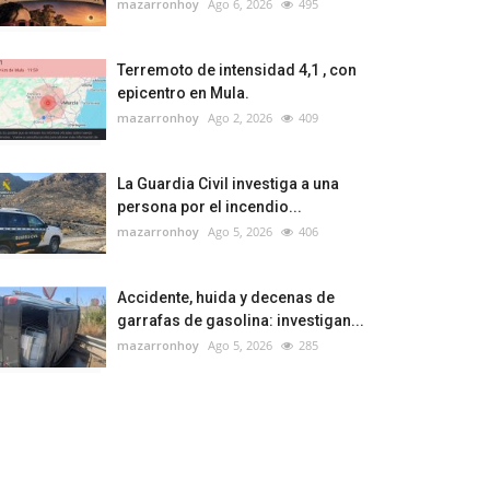
mazarronhoy
Ago 6, 2026
495
Terremoto de intensidad 4,1 , con
epicentro en Mula.
mazarronhoy
Ago 2, 2026
409
La Guardia Civil investiga a una
persona por el incendio...
mazarronhoy
Ago 5, 2026
406
Accidente, huida y decenas de
garrafas de gasolina: investigan...
mazarronhoy
Ago 5, 2026
285