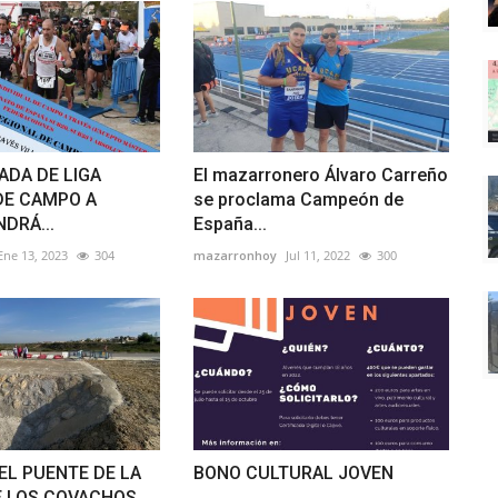
ADA DE LIGA
El mazarronero Álvaro Carreño
DE CAMPO A
se proclama Campeón de
DRÁ...
España...
Ene 13, 2023
304
mazarronhoy
Jul 11, 2022
300
EL PUENTE DE LA
BONO CULTURAL JOVEN
E LOS COVACHOS