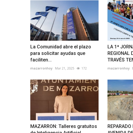
La Comunidad abre el plazo
LA 1ª JORN
para solicitar ayudas que
REGIONAL 
faciliten...
TRAVÉS TEN
mazarronhoy
Mar 21, 2025
172
mazarronhoy
MAZARRON: Talleres gratuitos
REPARADO 
de Inteligencia Artificial...
AVENIDA D