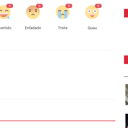
0
0
0
0
vertido
Enfadado
Triste
Guau