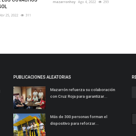
mazarronhoy
Ago 4, 2022
293
SOL
Abr 25, 2022
311
PUBLICACIONES ALEATORIAS
R
Mazarrón refuerza su colaboración
l
con Cruz Roja para garantizar...
Más de 300 personas forman el
dispositivo para reforzar...