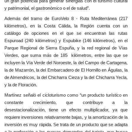
un gran potencial para generar sinergias con el turismo cultural
y patrimonial, el gastronómico o el de salud”.
Además del tramo de EuroVelo 8 - Ruta Mediterránea (217
kilómetros), en la Costa Cálida, la Región cuenta con un
catálogo de opciones en el que se encuentran las rutas
Espuroad (240 kilómetros) y Espubike (146 kilómetros), en el
Parque Regional de Sierra Espuña, y la red regional de Vías
Verdes, que suma más de 185 kilómetros, entre las que se
incluyen la Vía Verde del Noroeste, la del Campo de Cartagena,
la de Mazarrón, la del Embarcadero de El Hornillo en Águilas, la
de Almendricos, la del Chicharra Cieza y la del Chicharra Yecla,
y la de Floración.
Martínez señaló el cicloturismo como “un producto turístico en
constante crecimiento, que contribuye a la
desestacionalización, tiene un efecto multiplicador, ya que
requiere inversiones relativamente bajas, y la amortización de la
inversión es muy rápida. Se trata de un producto que se adapta
a la perfección a las nuevas demandas del turista, que busca