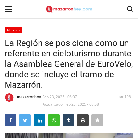
Noticias
Acceso
Registrarse
La Región se posiciona como un
referente en cicloturismo durante
Inicio
la Asamblea General de EuroVelo,
Contacto
donde se incluye el tramo de
Mazarrón.
Noticias
mazarronhoy
Feb 23, 2025 - 08:07
198
Mazarrón Hoy
Actualizado: Feb 23, 2025 - 08:08
Entrevistas
Reportajes