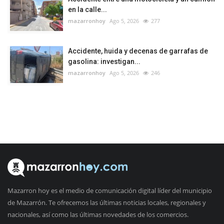
en la calle...
mazarronhoy
Ago 5, 2026
277
Accidente, huida y decenas de garrafas de
gasolina: investigan...
mazarronhoy
Ago 5, 2026
246
Mazarron hoy es el medio de comunicación digital líder del municipio
de Mazarrón. Te ofrecemos las últimas noticias locales, regionales y
nacionales, así como las últimas novedades de los comercios.