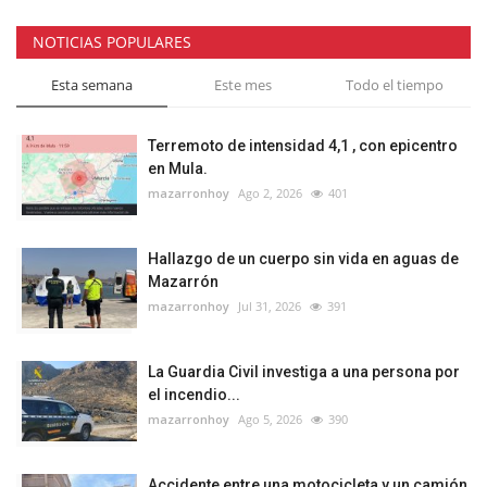
NOTICIAS POPULARES
Esta semana
Este mes
Todo el tiempo
Terremoto de intensidad 4,1 , con epicentro
en Mula.
mazarronhoy
Ago 2, 2026
401
Hallazgo de un cuerpo sin vida en aguas de
Mazarrón
mazarronhoy
Jul 31, 2026
391
La Guardia Civil investiga a una persona por
el incendio...
mazarronhoy
Ago 5, 2026
390
Accidente entre una motocicleta y un camión