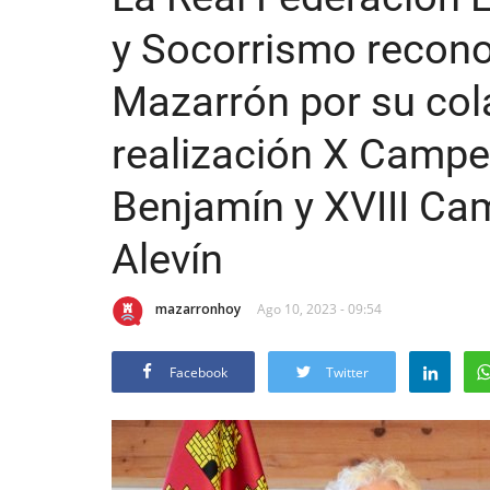
y Socorrismo recono
Mazarrón por su col
realización X Camp
Benjamín y XVIII C
Alevín
mazarronhoy
Ago 10, 2023 - 09:54
Facebook
Twitter