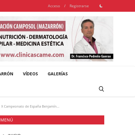
Acceso
/
Registrarse
ARRÓN
VÍDEOS
GALERÍAS
ón X Campeonato de España Benjamín...
MENÚ