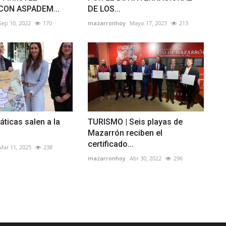
CON ASPADEM...
DE LOS...
Sep 10, 2022
170
mazarronhoy
Mayo 17, 2023
213
ticas salen a la
TURISMO | Seis playas de
Mazarrón reciben el
certificado...
Mar 11, 2025
238
mazarronhoy
Abr 30, 2022
296