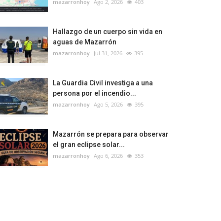
mazarronhoy
Ago 2, 2026
403
Hallazgo de un cuerpo sin vida en
aguas de Mazarrón
mazarronhoy
Jul 31, 2026
395
La Guardia Civil investiga a una
persona por el incendio...
mazarronhoy
Ago 5, 2026
395
Mazarrón se prepara para observar
el gran eclipse solar...
mazarronhoy
Ago 6, 2026
353