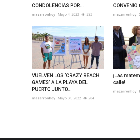
CONDOLENCIAS POR...
CONVENIO 
mazarronhoy
Mayo 4, 2023
293
mazarronhoy
VUELVEN LOS ‘CRAZY BEACH
¡Las matemá
GAMES’ A LA PLAYA DEL
calle!
PUERTO JUNTO...
mazarronhoy
mazarronhoy
Mayo 31, 2022
204