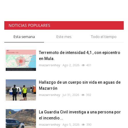
NOTICIAS POPULARES
Esta semana
Este mes
Todo el tiempo
Terremoto de intensidad 4,1 , con epicentro
en Mula.
mazarronhoy
Ago 2, 2026
401
Hallazgo de un cuerpo sin vida en aguas de
Mazarrón
mazarronhoy
Jul 31, 2026
392
La Guardia Civil investiga a una persona por
el incendio...
mazarronhoy
Ago 5, 2026
390