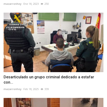
mazarronhoy
Ene 18, 2023
250
Desarticulado un grupo criminal dedicado a estafar
con...
mazarronhoy
Feb 18, 2025
339