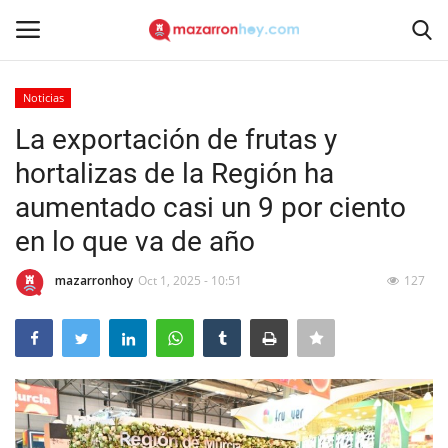
Noticias
Acceso
Registrarse
La exportación de frutas y
hortalizas de la Región ha
Inicio
aumentado casi un 9 por ciento
Contacto
en lo que va de año
Noticias
mazarronhoy
Oct 1, 2025 - 10:51
127
Mazarrón Hoy
Entrevistas
Reportajes