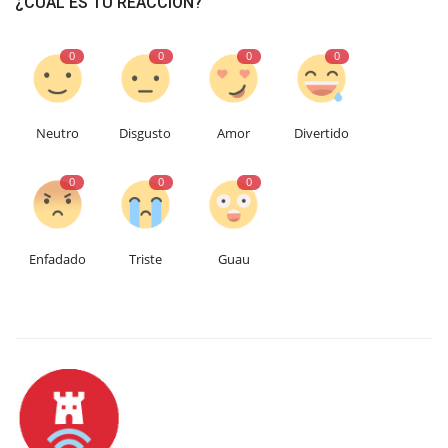
¿CUÁL ES TU REACCIÓN?
0
0
0
0
Neutro
Disgusto
Amor
Divertido
0
0
0
Enfadado
Triste
Guau