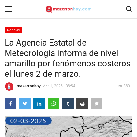
Noticias
Acceso
Registrarse
La Agencia Estatal de
Meteorología informa de nivel
Inicio
amarillo por fenómenos costeros
Contacto
el lunes 2 de marzo.
Noticias
mazarronhoy
Mar 1, 2026 - 08:54
389
Mazarrón Hoy
Entrevistas
Reportajes