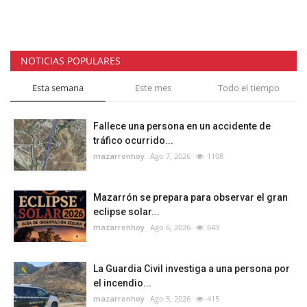
NOTICIAS POPULARES
Esta semana
Este mes
Todo el tiempo
Fallece una persona en un accidente de
tráfico ocurrido...
mazarronhoy
Ago 7, 2026
1108
Mazarrón se prepara para observar el gran
eclipse solar...
mazarronhoy
Ago 6, 2026
643
La Guardia Civil investiga a una persona por
el incendio...
mazarronhoy
Ago 5, 2026
415