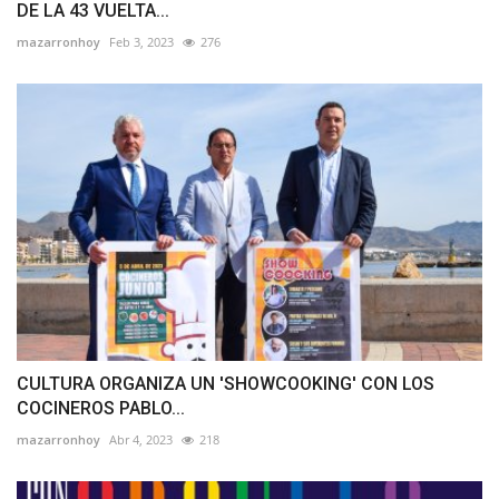
DE LA 43 VUELTA...
mazarronhoy
Feb 3, 2023
276
CULTURA ORGANIZA UN 'SHOWCOOKING' CON LOS
COCINEROS PABLO...
mazarronhoy
Abr 4, 2023
218