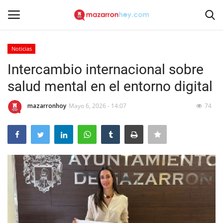
Noticias
Acceso
Registrarse
Intercambio internacional sobre
salud mental en el entorno digital
Inicio
mazarronhoy
Mayo 6, 2026 - 14:07
74
Contacto
Noticias
Mazarrón Hoy
Entrevistas
Reportajes