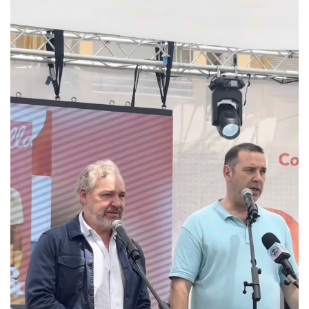
Empresas
Mapa de Mazarrón
Vídeos
Galerías
Contacto
Empresas