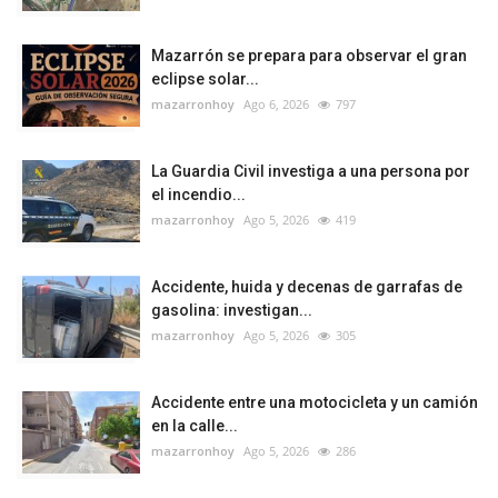
Mazarrón se prepara para observar el gran
eclipse solar...
mazarronhoy
Ago 6, 2026
797
La Guardia Civil investiga a una persona por
el incendio...
mazarronhoy
Ago 5, 2026
419
Accidente, huida y decenas de garrafas de
gasolina: investigan...
mazarronhoy
Ago 5, 2026
305
Accidente entre una motocicleta y un camión
en la calle...
mazarronhoy
Ago 5, 2026
286