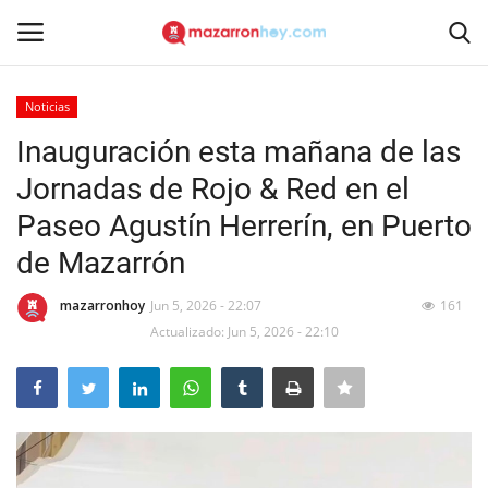
Noticias
Acceso
Registrarse
Inauguración esta mañana de las
Jornadas de Rojo & Red en el
Inicio
Paseo Agustín Herrerín, en Puerto
Contacto
de Mazarrón
Noticias
mazarronhoy
Jun 5, 2026 - 22:07
161
Actualizado: Jun 5, 2026 - 22:10
Mazarrón Hoy
Entrevistas
Reportajes