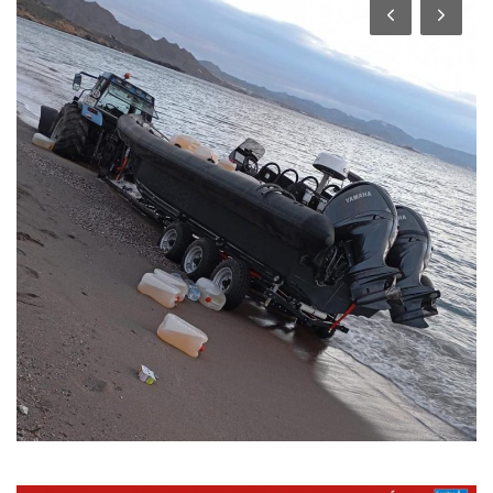
Empresas
Mapa de Mazarrón
Vídeos
Galerías
Contacto
Empresas