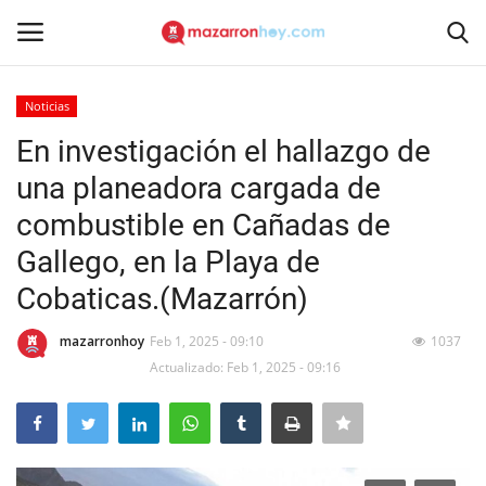
Noticias
Acceso
Registrarse
En investigación el hallazgo de
una planeadora cargada de
Inicio
combustible en Cañadas de
Contacto
Gallego, en la Playa de
Cobaticas.(Mazarrón)
Noticias
mazarronhoy
Feb 1, 2025 - 09:10
1037
Mazarrón Hoy
Actualizado: Feb 1, 2025 - 09:16
Entrevistas
Reportajes