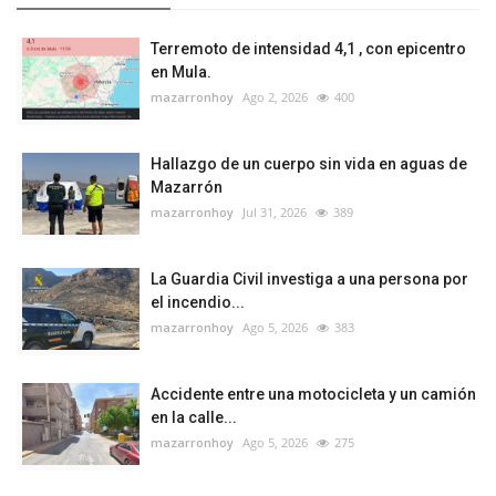
Terremoto de intensidad 4,1 , con epicentro
en Mula.
mazarronhoy
Ago 2, 2026
400
Hallazgo de un cuerpo sin vida en aguas de
Mazarrón
mazarronhoy
Jul 31, 2026
389
La Guardia Civil investiga a una persona por
el incendio...
mazarronhoy
Ago 5, 2026
383
Accidente entre una motocicleta y un camión
en la calle...
mazarronhoy
Ago 5, 2026
275