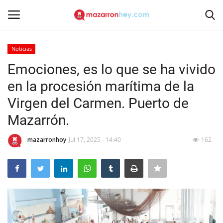
Noticias
Acceso
Registrarse
Emociones, es lo que se ha vivido
en la procesión marítima de la
Inicio
Virgen del Carmen. Puerto de
Contacto
Mazarrón.
Noticias
mazarronhoy
Jul 17, 2025 - 14:40
162
Mazarrón Hoy
Entrevistas
Reportajes