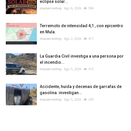
eclipse solar...
mazarronhoy
Ago 6, 2026
586
Terremoto de intensidad 4,1 , con epicentro
en Mula.
mazarronhoy
Ago 2, 2026
417
La Guardia Civil investiga a una persona por
el incendio...
mazarronhoy
Ago 5, 2026
415
Accidente, huida y decenas de garrafas de
gasolina: investigan...
mazarronhoy
Ago 5, 2026
295