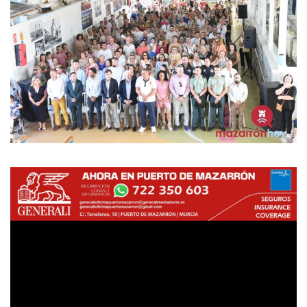
Empresas
Mapa de Mazarrón
Vídeos
Galerías
Contacto
Empresas