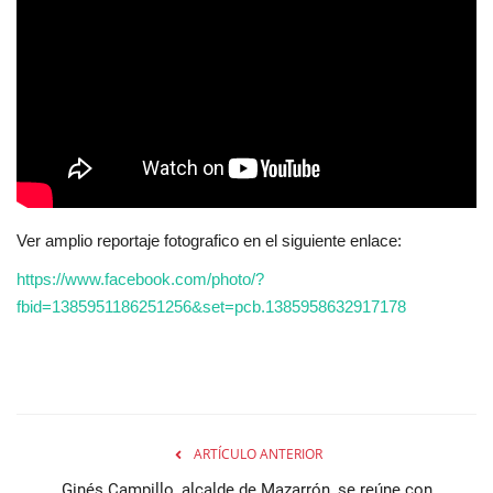
Ver amplio reportaje fotografico en el siguiente enlace:
https://www.facebook.com/photo/?
fbid=1385951186251256&set=pcb.1385958632917178
ARTÍCULO ANTERIOR
Ginés Campillo, alcalde de Mazarrón, se reúne con