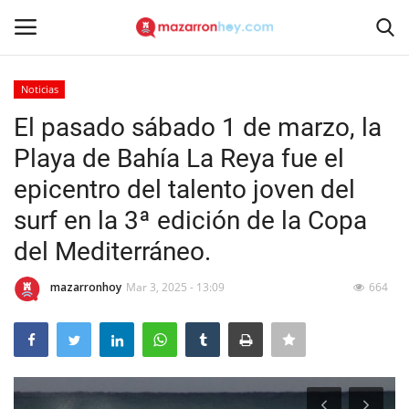
Noticias
Acceso
Registrarse
El pasado sábado 1 de marzo, la
Playa de Bahía La Reya fue el
Inicio
epicentro del talento joven del
Contacto
surf en la 3ª edición de la Copa
del Mediterráneo.
Noticias
mazarronhoy
Mar 3, 2025 - 13:09
664
Mazarrón Hoy
Entrevistas
Reportajes