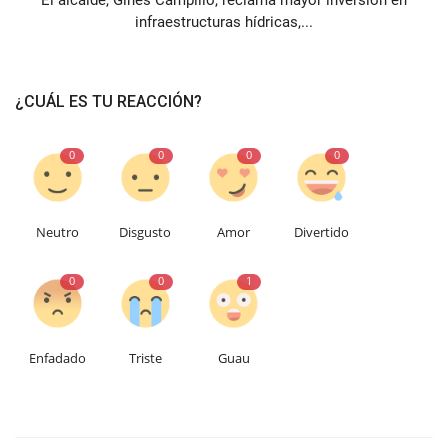
El alcalde, Ginés Campillo, reclama mayor inversión en
infraestructuras hídricas,...
¿CUÁL ES TU REACCIÓN?
0
0
0
0
Neutro
Disgusto
Amor
Divertido
0
0
1
Enfadado
Triste
Guau