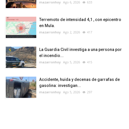
mazarronhoy
Ago 6, 2026
633
Terremoto de intensidad 4,1 , con epicentro
en Mula.
mazarronhoy
Ago 2, 2026
417
La Guardia Civil investiga a una persona por
el incendio...
mazarronhoy
Ago 5, 2026
415
Accidente, huida y decenas de garrafas de
gasolina: investigan...
mazarronhoy
Ago 5, 2026
297