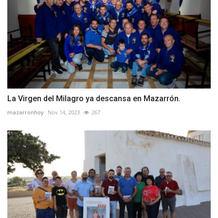
La Virgen del Milagro ya descansa en Mazarrón.
mazarronhoy
Nov 14, 2023
267