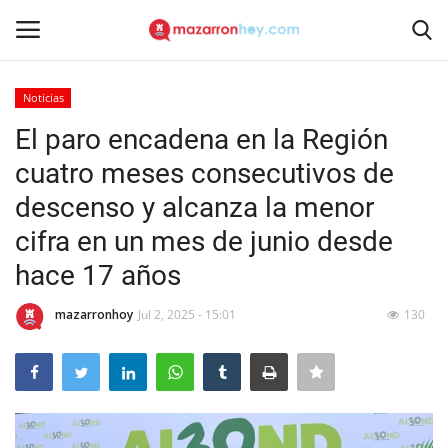
Noticias
Acceso
Registrarse
El paro encadena en la Región
cuatro meses consecutivos de
Inicio
descenso y alcanza la menor
Contacto
cifra en un mes de junio desde
hace 17 años
Noticias
mazarronhoy
Jul 2, 2025 - 15:01
130
Mazarrón Hoy
Entrevistas
Reportajes