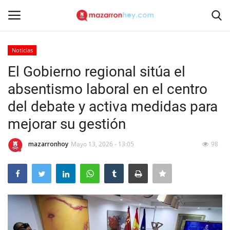
Noticias
Acceso
Registrarse
El Gobierno regional sitúa el
absentismo laboral en el centro
Inicio
del debate y activa medidas para
Contacto
mejorar su gestión
Noticias
mazarronhoy
Mayo 13, 2026 - 13:05
98
Mazarrón Hoy
Entrevistas
Reportajes