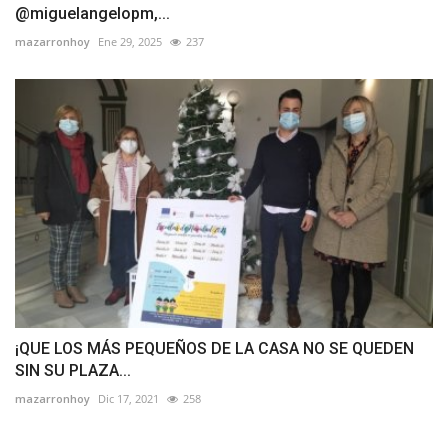
@miguelangelopm,...
mazarronhoy
Ene 29, 2025
237
¡QUE LOS MÁS PEQUEÑOS DE LA CASA NO SE QUEDEN
SIN SU PLAZA...
mazarronhoy
Dic 17, 2021
258