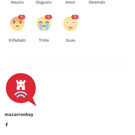
Neutro
Disgusto
Amor
Divertido
0
0
0
Enfadado
Triste
Guau
mazarronhoy