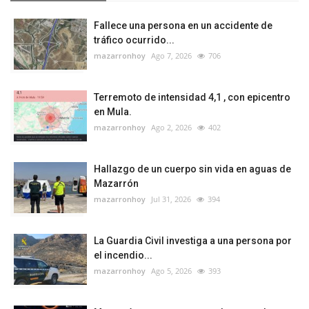
Fallece una persona en un accidente de
tráfico ocurrido...
mazarronhoy
Ago 7, 2026
706
Terremoto de intensidad 4,1 , con epicentro
en Mula.
mazarronhoy
Ago 2, 2026
402
Hallazgo de un cuerpo sin vida en aguas de
Mazarrón
mazarronhoy
Jul 31, 2026
394
La Guardia Civil investiga a una persona por
el incendio...
mazarronhoy
Ago 5, 2026
393