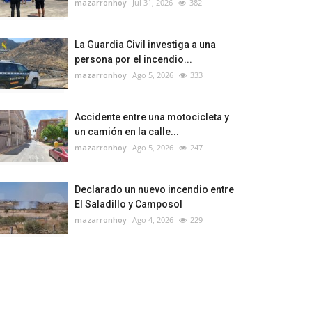
mazarronhoy
Jul 31, 2026
382
La Guardia Civil investiga a una
persona por el incendio...
mazarronhoy
Ago 5, 2026
333
Accidente entre una motocicleta y
un camión en la calle...
mazarronhoy
Ago 5, 2026
247
Declarado un nuevo incendio entre
El Saladillo y Camposol
mazarronhoy
Ago 4, 2026
229