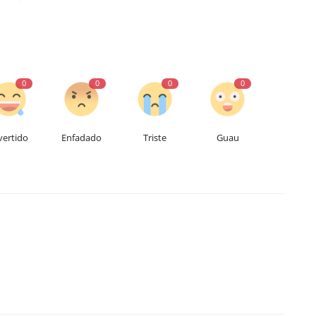
0
0
0
0
vertido
Enfadado
Triste
Guau