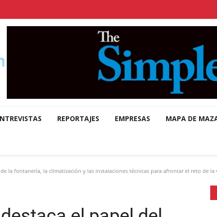
NTREVISTAS
REPORTAJES
EMPRESAS
MAPA DE MAZ
e la fontanería, la climatización y las instalaciones técnicas para afrontar el reto de la
 destaca el papel del