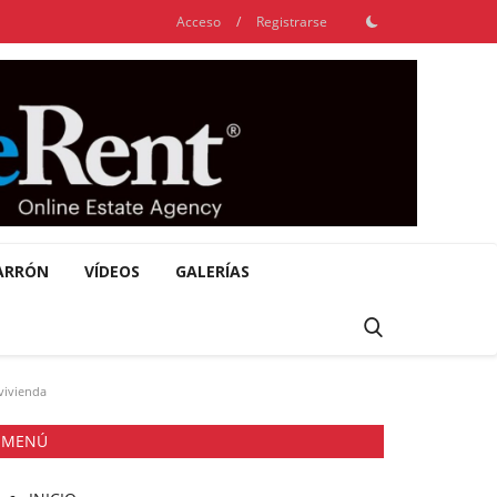
Acceso
/
Registrarse
ARRÓN
VÍDEOS
GALERÍAS
 vivienda
MENÚ