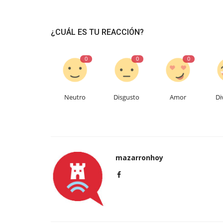
¿CUÁL ES TU REACCIÓN?
0
0
0
Neutro
Disgusto
Amor
Di
mazarronhoy