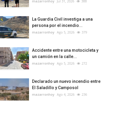
mazarronhoy
Jul 31, 2026
388
La Guardia Civil investiga a una
persona por el incendio...
mazarronhoy
Ago 5, 2026
379
Accidente entre una motocicleta y
un camión en la calle...
mazarronhoy
Ago 5, 2026
272
Declarado un nuevo incendio entre
El Saladillo y Camposol
mazarronhoy
Ago 4, 2026
236