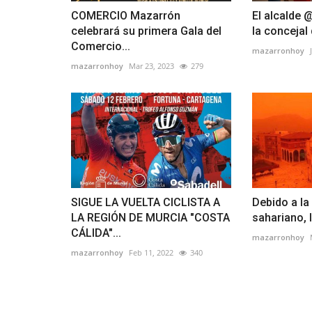
COMERCIO Mazarrón
El alcalde 
celebrará su primera Gala del
la concejal 
Comercio...
mazarronhoy
mazarronhoy
Mar 23, 2023
279
SIGUE LA VUELTA CICLISTA A
Debido a la
LA REGIÓN DE MURCIA "COSTA
sahariano, l
CÁLIDA"...
mazarronhoy
mazarronhoy
Feb 11, 2022
340