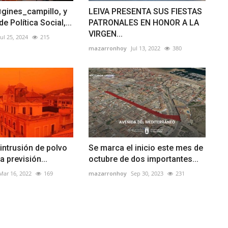
@gines_campillo, y
LEIVA PRESENTA SUS FIESTAS
de Política Social,...
PATRONALES EN HONOR A LA
VIRGEN...
Jul 25, 2024
215
mazarronhoy
Jul 13, 2022
380
 intrusión de polvo
Se marca el inicio este mes de
a previsión...
octubre de dos importantes...
Mar 16, 2022
169
mazarronhoy
Sep 30, 2023
231