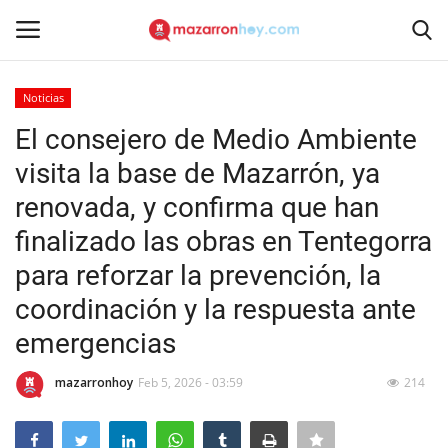
Noticias
Acceso
Registrarse
El consejero de Medio Ambiente
visita la base de Mazarrón, ya
Inicio
renovada, y confirma que han
Contacto
finalizado las obras en Tentegorra
para reforzar la prevención, la
Noticias
coordinación y la respuesta ante
Mazarrón Hoy
emergencias
Entrevistas
mazarronhoy
Feb 5, 2026 - 03:59
214
Reportajes