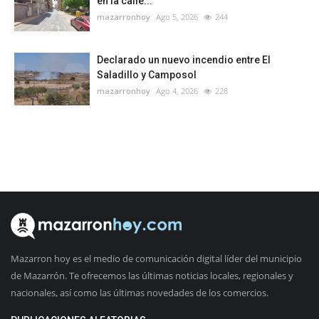
en la calle...
mazarronhoy
Ago 5, 2026
244
Declarado un nuevo incendio entre El
Saladillo y Camposol
mazarronhoy
Ago 4, 2026
228
Mazarron hoy es el medio de comunicación digital líder del municipio
de Mazarrón. Te ofrecemos las últimas noticias locales, regionales y
nacionales, así como las últimas novedades de los comercios.