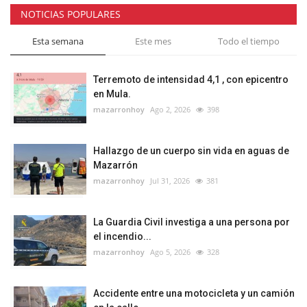
NOTICIAS POPULARES
Esta semana
Este mes
Todo el tiempo
Terremoto de intensidad 4,1 , con epicentro
en Mula.
mazarronhoy
Ago 2, 2026
398
Hallazgo de un cuerpo sin vida en aguas de
Mazarrón
mazarronhoy
Jul 31, 2026
381
La Guardia Civil investiga a una persona por
el incendio...
mazarronhoy
Ago 5, 2026
328
Accidente entre una motocicleta y un camión