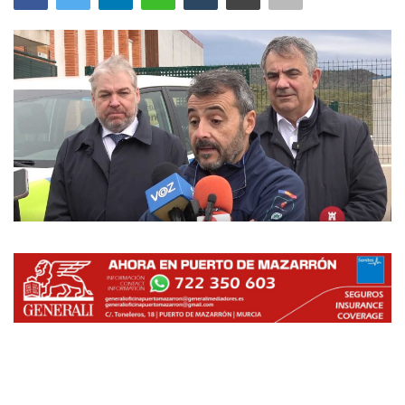
Empresas
Mapa de Mazarrón
Vídeos
Galerías
Contacto
Empresas