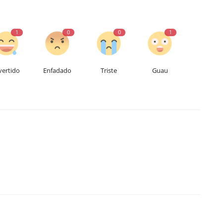
1
0
0
1
vertido
Enfadado
Triste
Guau