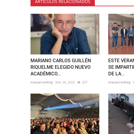
ARTÍCULOS RELACIONADOS
MARIANO CARLOS GUILLÉN
ESTE VERA
RIQUELME ELEGIDO NUEVO
SE IMPART
ACADÉMICO...
DE LA...
mazarronhoy
Mar 24, 2022
207
mazarronhoy