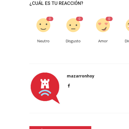
¿CUÁL ES TU REACCIÓN?
0
0
0
Neutro
Disgusto
Amor
Di
mazarronhoy