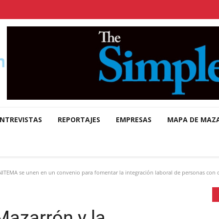
NTREVISTAS
REPORTAJES
EMPRESAS
MAPA DE MAZ
ITEMA se unen en un convenio para fomentar la integración laboral de personas con d
Mazarrón y la