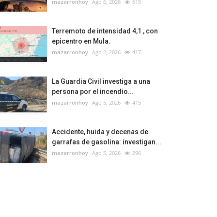
mazarronhoy
Ago 6, 2026
615
Terremoto de intensidad 4,1 , con
epicentro en Mula.
mazarronhoy
Ago 2, 2026
417
La Guardia Civil investiga a una
persona por el incendio...
mazarronhoy
Ago 5, 2026
415
Accidente, huida y decenas de
garrafas de gasolina: investigan...
mazarronhoy
Ago 5, 2026
296