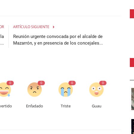
OR
ARTÍCULO SIGUIENTE
la
Reunión urgente convocada por el alcalde de
..
Mazarrón, y en presencia de los concejales...
0
0
0
0
vertido
Enfadado
Triste
Guau