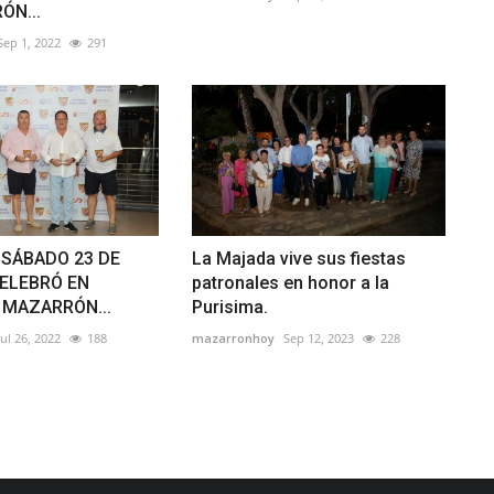
ÓN...
Sep 1, 2022
291
 SÁBADO 23 DE
La Majada vive sus fiestas
CELEBRÓ EN
patronales en honor a la
 MAZARRÓN...
Purisima.
Jul 26, 2022
188
mazarronhoy
Sep 12, 2023
228