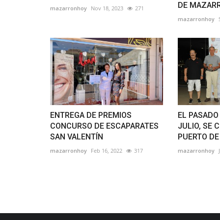
DE MAZARR
mazarronhoy
Nov 18, 2023
271
mazarronhoy
ENTREGA DE PREMIOS
EL PASADO
CONCURSO DE ESCAPARATES
JULIO, SE 
SAN VALENTÍN
PUERTO DE
mazarronhoy
Feb 16, 2022
317
mazarronhoy