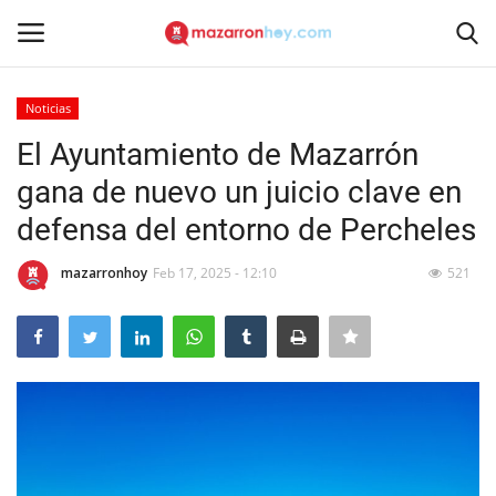
Noticias
Acceso
Registrarse
El Ayuntamiento de Mazarrón
gana de nuevo un juicio clave en
Inicio
defensa del entorno de Percheles
Contacto
mazarronhoy
Feb 17, 2025 - 12:10
521
Noticias
Mazarrón Hoy
Entrevistas
Reportajes