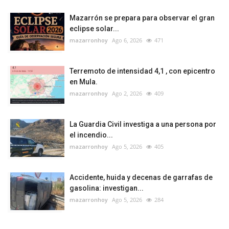
Mazarrón se prepara para observar el gran
eclipse solar...
mazarronhoy
Ago 6, 2026
471
Terremoto de intensidad 4,1 , con epicentro
en Mula.
mazarronhoy
Ago 2, 2026
409
La Guardia Civil investiga a una persona por
el incendio...
mazarronhoy
Ago 5, 2026
405
Accidente, huida y decenas de garrafas de
gasolina: investigan...
mazarronhoy
Ago 5, 2026
284