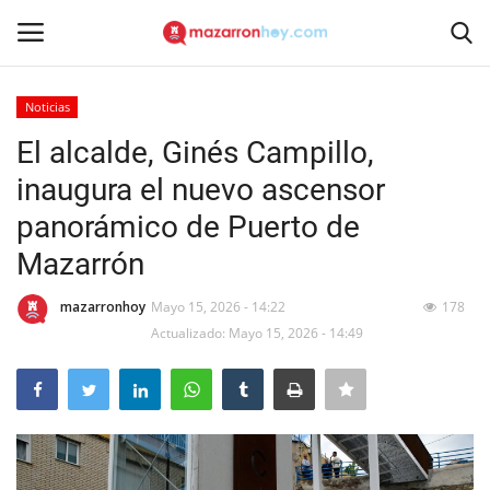
Noticias
Acceso
Registrarse
El alcalde, Ginés Campillo,
inaugura el nuevo ascensor
Inicio
panorámico de Puerto de
Contacto
Mazarrón
Noticias
mazarronhoy
Mayo 15, 2026 - 14:22
178
Actualizado: Mayo 15, 2026 - 14:49
Mazarrón Hoy
Entrevistas
Reportajes