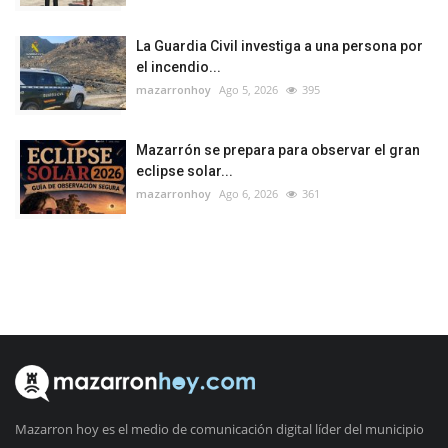
La Guardia Civil investiga a una persona por
el incendio...
mazarronhoy
Ago 5, 2026
395
Mazarrón se prepara para observar el gran
eclipse solar...
mazarronhoy
Ago 6, 2026
361
Mazarron hoy es el medio de comunicación digital líder del municipio