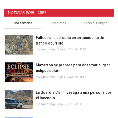
NOTICIAS POPULARES
Esta semana
Este mes
Todo el tiempo
Fallece una persona en un accidente de
tráfico ocurrido...
mazarronhoy
Ago 7, 2026
1110
Mazarrón se prepara para observar el gran
eclipse solar...
mazarronhoy
Ago 6, 2026
658
La Guardia Civil investiga a una persona por
el incendio...
mazarronhoy
Ago 5, 2026
415