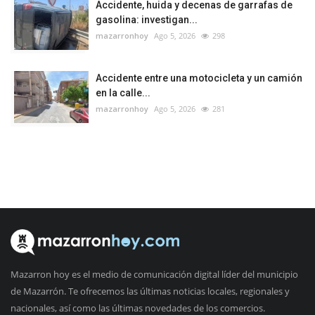
Accidente, huida y decenas de garrafas de
gasolina: investigan...
mazarronhoy
Ago 5, 2026
298
Accidente entre una motocicleta y un camión
en la calle...
mazarronhoy
Ago 5, 2026
281
Mazarron hoy es el medio de comunicación digital líder del municipio
de Mazarrón. Te ofrecemos las últimas noticias locales, regionales y
nacionales, así como las últimas novedades de los comercios.