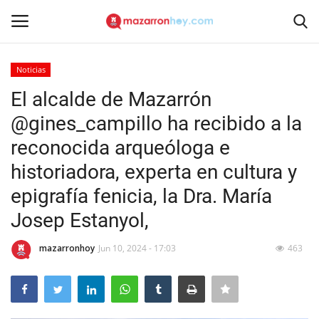
Noticias
Acceso
Registrarse
El alcalde de Mazarrón
@gines_campillo ha recibido a la
Inicio
reconocida arqueóloga e
Contacto
historiadora, experta en cultura y
epigrafía fenicia, la Dra. María
Noticias
Josep Estanyol,
Mazarrón Hoy
mazarronhoy
Jun 10, 2024 - 17:03
463
Entrevistas
Reportajes