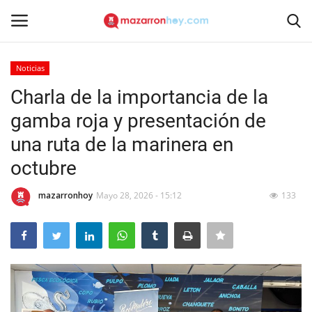
Noticias
Acceso
Registrarse
Charla de la importancia de la
gamba roja y presentación de
Inicio
una ruta de la marinera en
Contacto
octubre
Noticias
mazarronhoy
Mayo 28, 2026 - 15:12
133
Mazarrón Hoy
Entrevistas
Reportajes