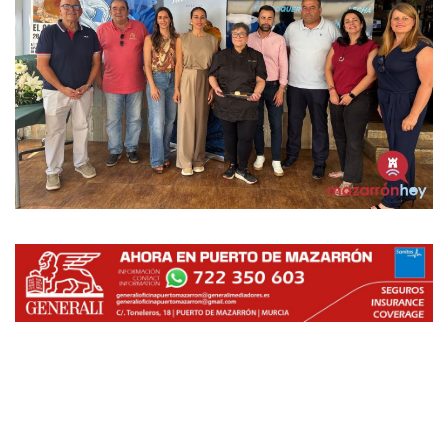
Empresas
Mapa de Mazarrón
Vídeos
Galerías
Contacto
Empresas