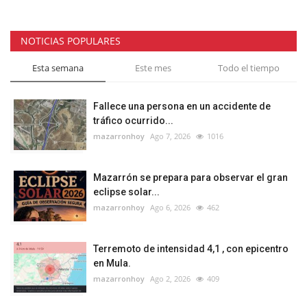
NOTICIAS POPULARES
Esta semana
Este mes
Todo el tiempo
Fallece una persona en un accidente de
tráfico ocurrido...
mazarronhoy
Ago 7, 2026
1016
Mazarrón se prepara para observar el gran
eclipse solar...
mazarronhoy
Ago 6, 2026
462
Terremoto de intensidad 4,1 , con epicentro
en Mula.
mazarronhoy
Ago 2, 2026
409