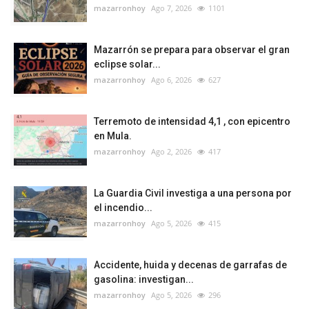
mazarronhoy
Ago 7, 2026
1101
Mazarrón se prepara para observar el gran
eclipse solar...
mazarronhoy
Ago 6, 2026
627
Terremoto de intensidad 4,1 , con epicentro
en Mula.
mazarronhoy
Ago 2, 2026
417
La Guardia Civil investiga a una persona por
el incendio...
mazarronhoy
Ago 5, 2026
415
Accidente, huida y decenas de garrafas de
gasolina: investigan...
mazarronhoy
Ago 5, 2026
296