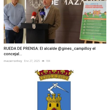
RUEDA DE PRENSA: El alcalde @gines_campilloy el
concejal...
mazarronhoy
Ene 27, 2025
184