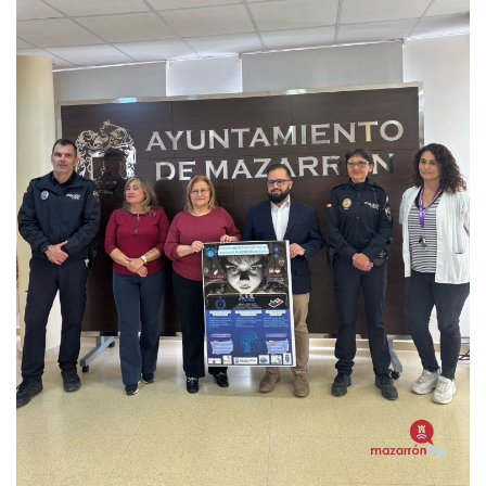
Empresas
Mapa de Mazarrón
Vídeos
Galerías
Contacto
Empresas