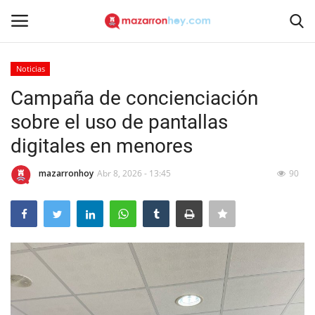
Noticias
Acceso
Registrarse
Campaña de concienciación
sobre el uso de pantallas
Inicio
digitales en menores
Contacto
mazarronhoy
Abr 8, 2026 - 13:45
90
Noticias
Mazarrón Hoy
Entrevistas
Reportajes