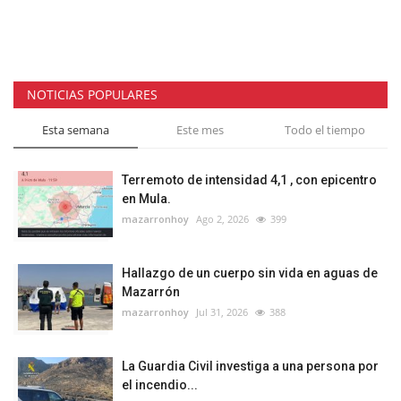
NOTICIAS POPULARES
Esta semana
Este mes
Todo el tiempo
Terremoto de intensidad 4,1 , con epicentro
en Mula.
mazarronhoy
Ago 2, 2026
399
Hallazgo de un cuerpo sin vida en aguas de
Mazarrón
mazarronhoy
Jul 31, 2026
388
La Guardia Civil investiga a una persona por
el incendio...