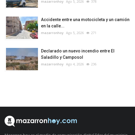
mazarronhoy
Ago 5, 2026
378
Accidente entre una motocicleta y un camión
en la calle...
mazarronhoy
Ago 5, 2026
271
Declarado un nuevo incendio entre El
Saladillo y Camposol
mazarronhoy
Ago 4, 2026
236
Mazarron hoy es el medio de comunicación digital líder del municipio