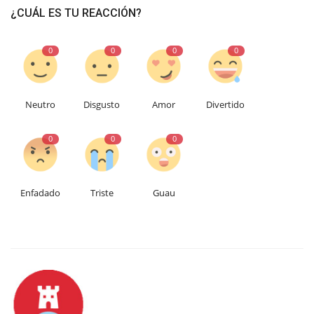
¿CUÁL ES TU REACCIÓN?
0
0
0
0
Neutro
Disgusto
Amor
Divertido
0
0
0
Enfadado
Triste
Guau