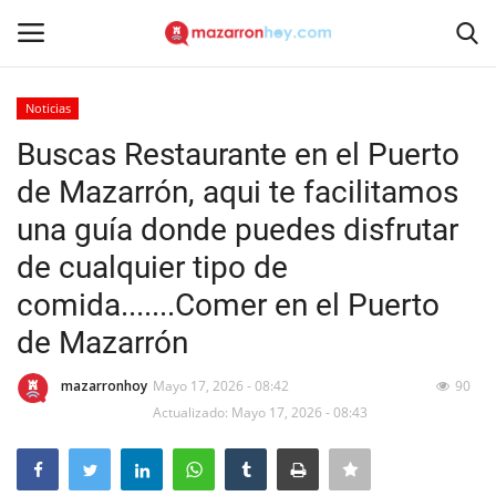
Noticias
Acceso
Registrarse
Buscas Restaurante en el Puerto
de Mazarrón, aqui te facilitamos
Inicio
una guía donde puedes disfrutar
Contacto
de cualquier tipo de
comida.......Comer en el Puerto
Noticias
de Mazarrón
Mazarrón Hoy
mazarronhoy
Mayo 17, 2026 - 08:42
90
Actualizado: Mayo 17, 2026 - 08:43
Entrevistas
Reportajes